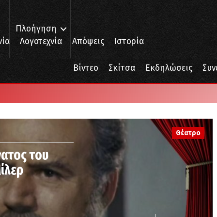
Πλοήγηση
νία
Λογοτεχνία
Απόψεις
Ιστορία
Βίντεο
Σκίτσα
Εκδηλώσεις
Συν
Θέατρο
νατος του
ίλερ