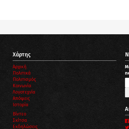
pub_dir/wp-includes/class-wp-query.php
on line
3403
pub_dir/wp-includes/class-wp-query.php
on line
3403
Χάρτης
N
Αρχική
Μ
Πολιτικά
n
Πολιτισμός
Κοινωνία
Λογοτεχνία
Απόψεις
Ιστορία
Α
Βίντεο
Σκίτσα
Εκδηλώσεις