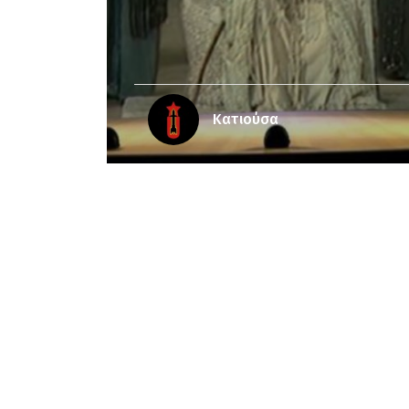
Κατιούσα
Notice
: Undefined offset: 3 in
/srv/katiousa
Notice
: Undefined offset: 4 in
/srv/katiousa/
Notice
: Undefined offset: 5 in
/srv/katiousa/
Notice
: Undefined offset: 6 in
/srv/katiousa/
Notice
: Undefined offset: 7 in
/srv/katiousa/