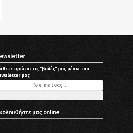
ewsletter
άθετε πρώτοι τις "βολές" μας μέσω του
ewsletter μας
κολουθήστε μας online