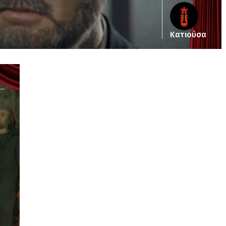
Κατιούσα
Notice
: Undefined offset: 2 in
/srv/katiousa/pub_dir/wp-includes/class-wp-
query.php
on line
3403