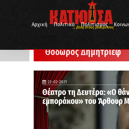
Αρχική
Πολιτικά
Πολιτισμός
Κοινω
... βολή στους βολεμένους
/
Αρχική
Θόδωρος Δημήτριεφ
Θόδωρος Δημήτριεφ
22-02-2021
Θέατρο τη Δευτέρα: «Ο θά
εμποράκου» του Άρθουρ Μ