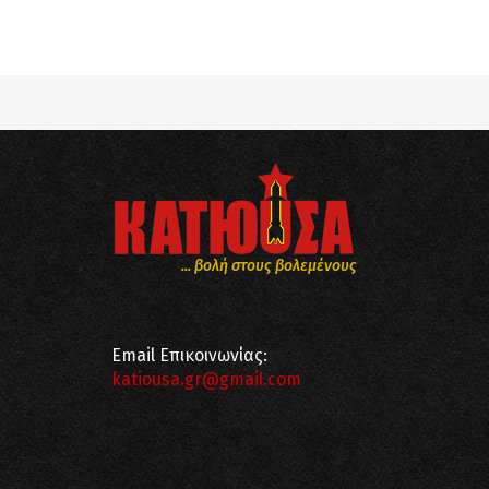
Notice
: Undefined offset: 8 in
/srv/katiousa/
Notice
: Undefined offset: 9 in
/srv/katiousa/
... βολή στους βολεμένους
Email Επικοινωνίας:
katiousa.gr@gmail.com