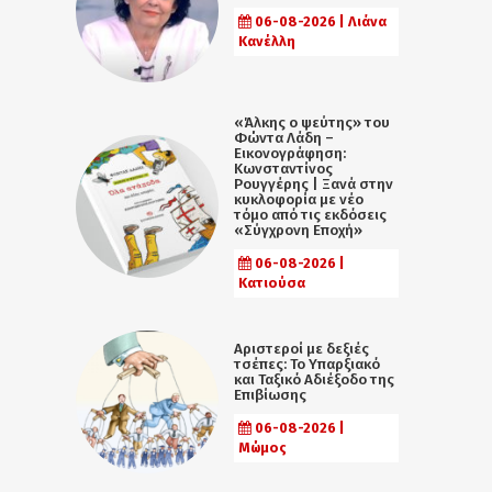
06-08-2026 | Λιάνα
Κανέλλη
«Άλκης ο ψεύτης» του
Φώντα Λάδη –
Εικονογράφηση:
Κωνσταντίνος
Ρουγγέρης | Ξανά στην
κυκλοφορία με νέο
τόμο από τις εκδόσεις
«Σύγχρονη Εποχή»
06-08-2026 |
Κατιούσα
Αριστεροί με δεξιές
τσέπες: Το Υπαρξιακό
και Ταξικό Αδιέξοδο της
Επιβίωσης
06-08-2026 |
Μώμος