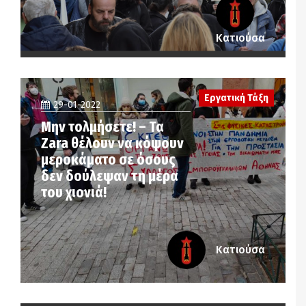
Κατιούσα
Εργατική Τάξη
29-01-2022
Μην τολμήσετε! – Τα
Zara θέλουν να κόψουν
μεροκάματο σε όσους
δεν δούλεψαν τη μέρα
του χιονιά!
Κατιούσα