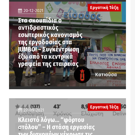
Εργατική Τάξη
20-12-2021
Στα σκουπίδια ο
αντιδραστικός
εσωτερικός κανονισμός
της εργοδοσίας στα
JUMBO! – Συγκέντρωση
έξω από τα κεντρικά
γραφεία της εταιρείας
Κατιούσα
Εργατική Τάξη
22-09-2021
Κλειστό λόγω… “φόρτου
στόλου” – Η στάση εργασίας
των διανομέων νέκρωσε τις