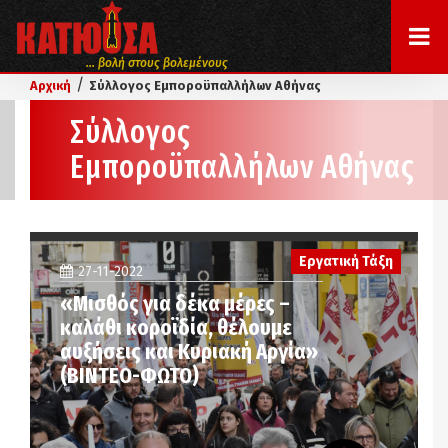
... βολή στους βολεμένους
/
Αρχική
Σύλλογος Εμποροϋπαλλήλων Αθήνας
Σύλλογος
Εμποροϋπαλλήλων Αθήνας
Εργατική Τάξη
27-11-2022
«Μισθός για δέκα μέρες –
καλάθι κοροϊδία, θέλουμε
αυξήσεις και Κυριακή Αργία»
(ΒΙΝΤΕΟ-ΦΩΤΟ)