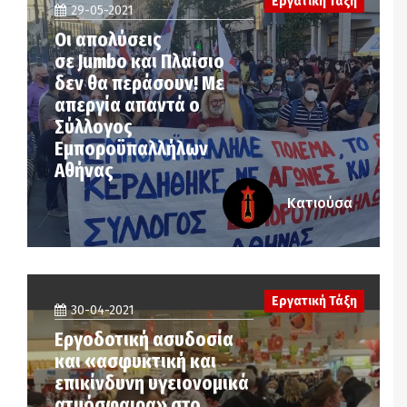
Εργατική Τάξη
29-05-2021
Οι απολύσεις
σε Jumbo και Πλαίσιο
δεν θα περάσουν! Με
απεργία απαντά ο
Σύλλογος
Εμποροϋπαλλήλων
Αθήνας
Κατιούσα
Εργατική Τάξη
30-04-2021
Εργοδοτική ασυδοσία
και «ασφυκτική και
επικίνδυνη υγειονομικά
ατμόσφαιρα» στο