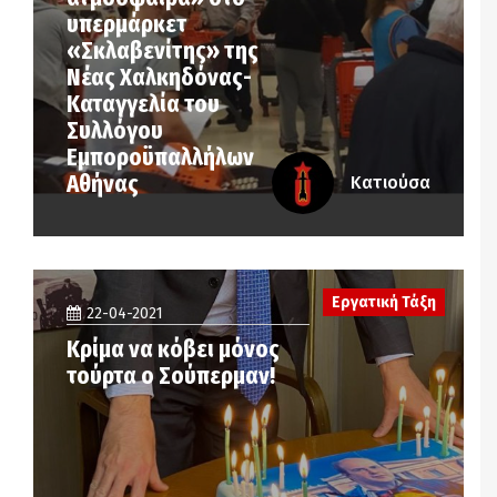
υπερμάρκετ
«Σκλαβενίτης» της
Νέας Χαλκηδόνας-
Καταγγελία του
Συλλόγου
Εμποροϋπαλλήλων
Αθήνας
Κατιούσα
Εργατική Τάξη
22-04-2021
Κρίμα να κόβει μόνος
τούρτα ο Σούπερμαν!