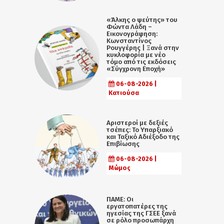
«Άλκης ο ψεύτης» του
Φώντα Λάδη –
Εικονογράφηση:
Κωνσταντίνος
Ρουγγέρης | Ξανά στην
κυκλοφορία με νέο
τόμο από τις εκδόσεις
«Σύγχρονη Εποχή»
06-08-2026 |
Κατιούσα
Αριστεροί με δεξιές
τσέπες: Το Υπαρξιακό
και Ταξικό Αδιέξοδο της
Επιβίωσης
06-08-2026 |
Μώμος
ΠΑΜΕ: Οι
εργατοπατέρες της
ηγεσίας της ΓΣΕΕ ξανά
σε ρόλο προσωπάρχη