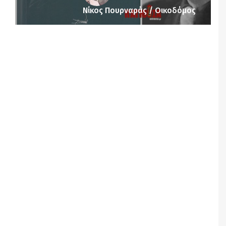
Νίκος Πουρναράς / Οικοδόμος
Notice
: Undefined offset: 1 in
/srv/katiousa/pub_dir/wp-includes/class-wp-
query.php
on line
3403
Notice
: Undefined offset: 2 in
/srv/katiousa/pub_dir/wp-includes/class-wp-
query.php
on line
3403
Notice
: Undefined offset: 3 in
/srv/katiousa/pub_dir/wp-includes/class-wp-
query.php
on line
3403
Notice
: Undefined offset: 4 in
/srv/katiousa/pub_dir/wp-includes/class-wp-
query.php
on line
3403