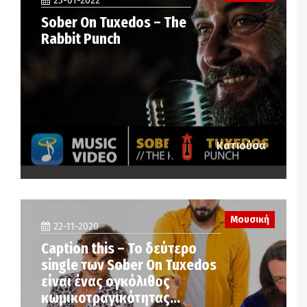
23-01-2022
Sober On Tuxedos – The
Rabbit Punch
Κατιούσα
Μουσική
22-11-2020
Caption this – Το δεύτερο
single των Sober On Tuxedos
είναι ένας ογκόλιθος
κωμικοτραγικότητας…