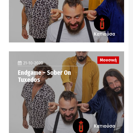
Κατιούσα
Μουσική
21-10-2020
Endgame – Sober On
Tuxedos
Κατιούσα