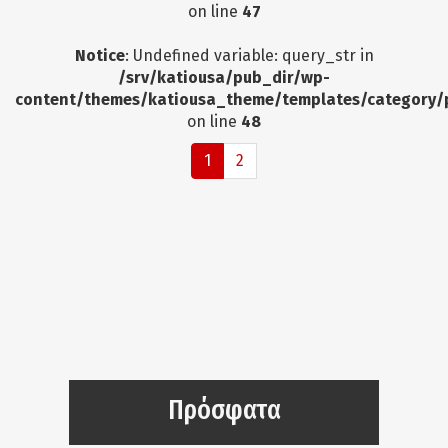
on line
47
Notice
: Undefined variable: query_str in
/srv/katiousa/pub_dir/wp-
content/themes/katiousa_theme/templates/category/
on line
48
1
2
Πρόσφατα