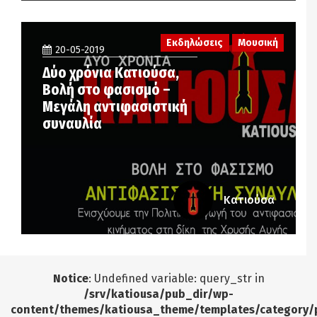
Εκδηλώσεις
Μουσική
20-05-2019
Δύο χρόνια Κατιούσα,
Βολή στο φασισμό –
Μεγάλη αντιφασιστική
συναυλία
Κατιούσα
Notice
: Undefined variable: query_str in
/srv/katiousa/pub_dir/wp-
content/themes/katiousa_theme/templates/category/