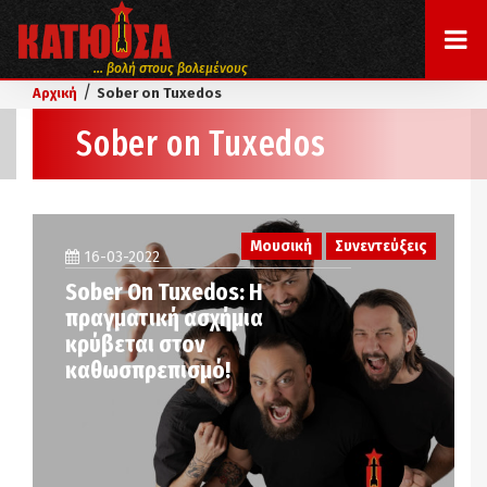
... βολή στους βολεμένους
/
Αρχική
Sober on Tuxedos
Sober on Tuxedos
Μουσική
Συνεντεύξεις
16-03-2022
Sober On Tuxedos: Η
πραγματική ασχήμια
κρύβεται στον
καθωσπρεπισμό!