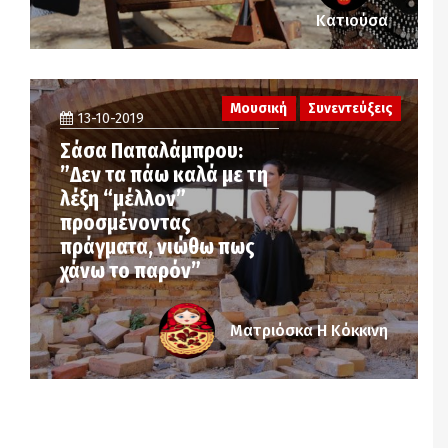
Κατιούσα
Μουσική
Συνεντεύξεις
13-10-2019
Σάσα Παπαλάμπρου:
”Δεν τα πάω καλά με τη
λέξη “μέλλον”
προσμένοντας
πράγματα, νιώθω πως
χάνω το παρόν”
Ματριόσκα Η Κόκκινη
Notice
: Undefined offset: 2 in