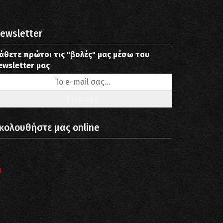
ewsletter
άθετε πρώτοι τις "βολές" μας μέσω του
ewsletter μας
κολουθήστε μας online