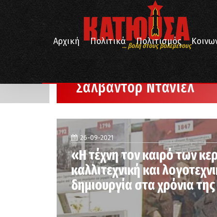
Αρχική
Πολιτικά
Πολιτισμός
Κοινω
... βολή στους βολεμένους
/
Αρχική
Σαλβαντόρ Ντανιέλ
Σαλβαντόρ Ντανιέλ
26-09-2021
«Η τέχνη τον καιρό των κε
καλλιτεχνική και λογοτεχν
δημιουργία στα χρόνια τη