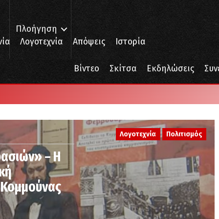
Πλοήγηση
νία
Λογοτεχνία
Απόψεις
Ιστορία
Βίντεο
Σκίτσα
Εκδηλώσεις
Συν
Λογοτεχνία
Πολιτισμός
ρασιών» – Η
ική
ς Κομμούνας