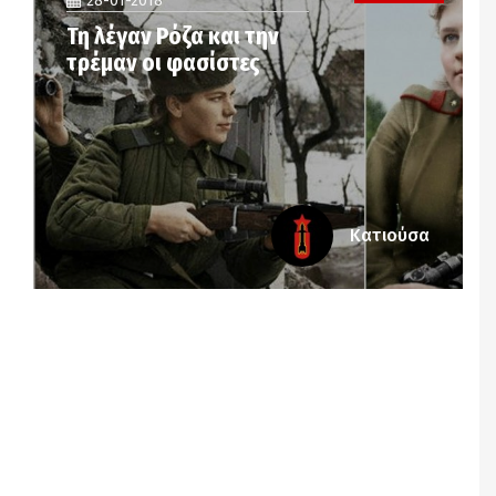
28-01-2018
Τη λέγαν Ρόζα και την
τρέμαν οι φασίστες
Κατιούσα
Notice
: Undefined offset: 3 in
/srv/katiousa/pub_dir/wp-includes/class-wp-
query.php
on line
3403
Notice
: Undefined offset: 4 in
/srv/katiousa/pub_dir/wp-includes/class-wp-