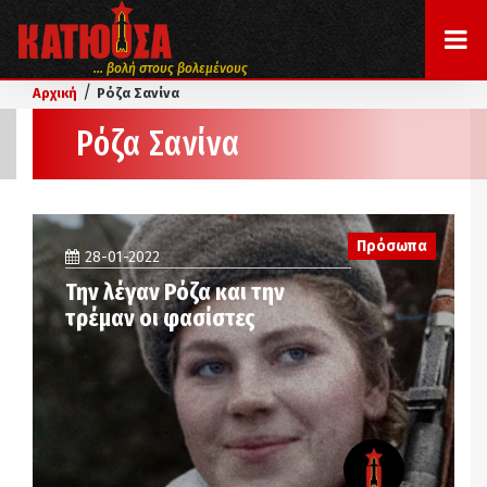
... βολή στους βολεμένους
/
Αρχική
Ρόζα Σανίνα
Ρόζα Σανίνα
Πρόσωπα
28-01-2022
Την λέγαν Ρόζα και την
τρέμαν οι φασίστες