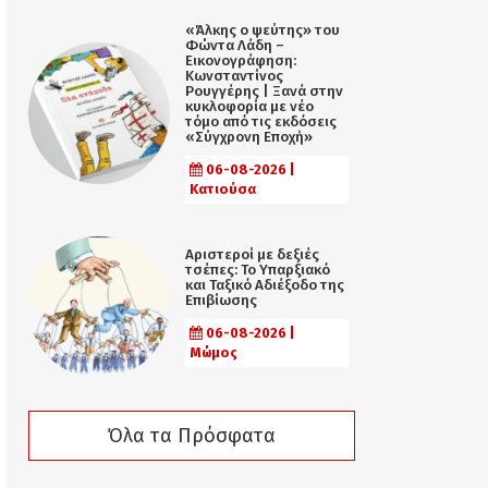
«Άλκης ο ψεύτης» του
Φώντα Λάδη –
Εικονογράφηση:
Κωνσταντίνος
Ρουγγέρης | Ξανά στην
κυκλοφορία με νέο
τόμο από τις εκδόσεις
«Σύγχρονη Εποχή»
06-08-2026 |
Κατιούσα
Αριστεροί με δεξιές
τσέπες: Το Υπαρξιακό
και Ταξικό Αδιέξοδο της
Επιβίωσης
06-08-2026 |
Μώμος
Όλα τα Πρόσφατα