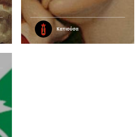
Κατιούσα
Notice
: Undefined offset: 7 in
/srv/katiousa/pub_dir/wp-includes/class-wp-
query.php
on line
3403
Notice
: Undefined offset: 8 in
/srv/katiousa/pub_dir/wp-includes/class-wp-
query.php
on line
3403
Notice
: Undefined offset: 9 in
/srv/katiousa/pub_dir/wp-includes/class-wp-
query.php
on line
3403