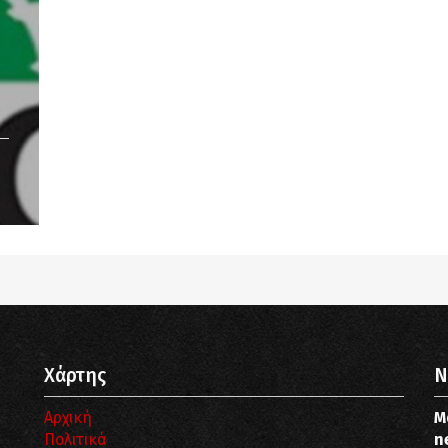
Χάρτης
N
Αρχική
Μ
Πολιτικά
n