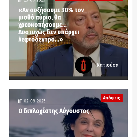
23-09-2025
«Αν αυξήσουμε 30% τον
μισθό αύριο, θα
χρεοκοπήσουμε…
Δυστυχώς δεν υπάρχει
λεφτόδεντρο…»
Κατιούσα
Απόψεις
02-08-2025
Ο διπλοχέστης Αύγουστος