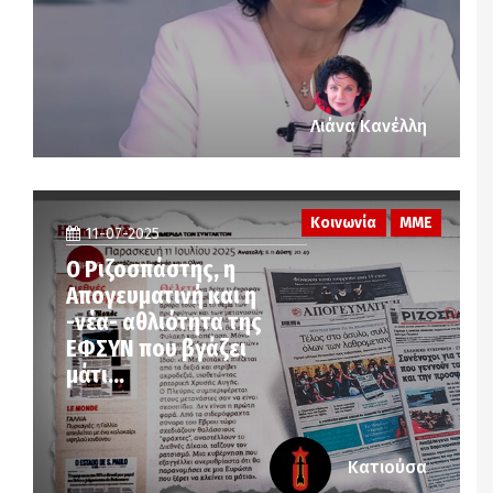
Λιάνα Κανέλλη
Κοινωνία
ΜΜΕ
11-07-2025
Ο Ριζοσπάστης, η
Απογευματινή και η
-νέα- αθλιότητα της
ΕΦΣΥΝ που βγάζει
μάτι…
Κατιούσα