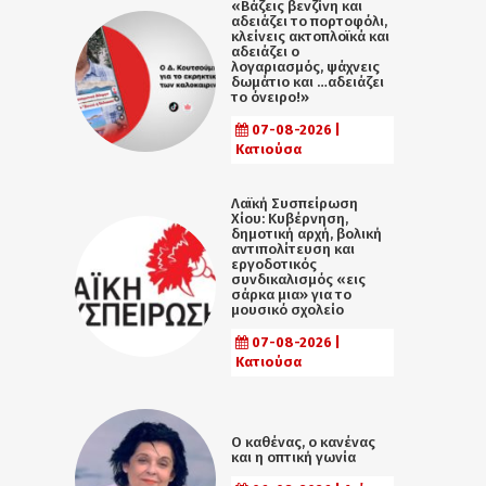
«Βάζεις βενζίνη και
αδειάζει το πορτοφόλι,
κλείνεις ακτοπλοϊκά και
αδειάζει ο
λογαριασμός, ψάχνεις
δωμάτιο και …αδειάζει
το όνειρο!»
07-08-2026 |
Κατιούσα
Λαϊκή Συσπείρωση
Χίου: Κυβέρνηση,
δημοτική αρχή, βολική
αντιπολίτευση και
εργοδοτικός
συνδικαλισμός «εις
σάρκα μια» για το
μουσικό σχολείο
07-08-2026 |
Κατιούσα
Ο καθένας, ο κανένας
και η οπτική γωνία