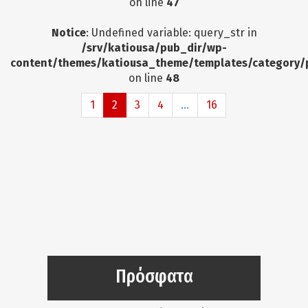
on line
47
Notice
: Undefined variable: query_str in
/srv/katiousa/pub_dir/wp-
content/themes/katiousa_theme/templates/category/
on line
48
1
2
3
4
...
16
Πρόσφατα