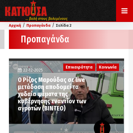
... βολή στους βολεμένους
/
/
Αρχική
Προπαγάνδα
Σελίδα 2
Προπαγάνδα
Επικαιρότητα
Κοινωνία
22-12-2025
Ο Ρίζος Μαρούδας σε live
μετάδοση αποδομεί τα
χυδαία ψέματα της
κυβέρνησης εναντίον των
αγροτών (ΒΙΝΤΕΟ)