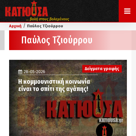
... βολή στους βολεμένους
/
Αρχική
Παύλος Τζιούρρου
Παύλος Τζιούρρου
Δείγματα γραφής
28-05-2026
Η κομμουνιστική κοινωνία
είναι το σπίτι της αγάπης!