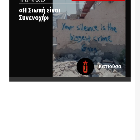
12-10-2025
«Η Σιωπή είναι
Συνενοχή»
Κατιούσα
Notice
: Undefined offset: 3 in
/srv/katiousa/pub_dir/wp-includes/class-wp-
query.php
on line
3403
Notice
: Undefined offset: 4 in
/srv/katiousa/pub_dir/wp-includes/class-wp-