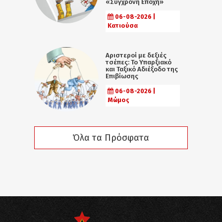
«Σύγχρονη Εποχή»
06-08-2026 |
Κατιούσα
Αριστεροί με δεξιές
τσέπες: Το Υπαρξιακό
και Ταξικό Αδιέξοδο της
Επιβίωσης
06-08-2026 |
Μώμος
Όλα τα Πρόσφατα