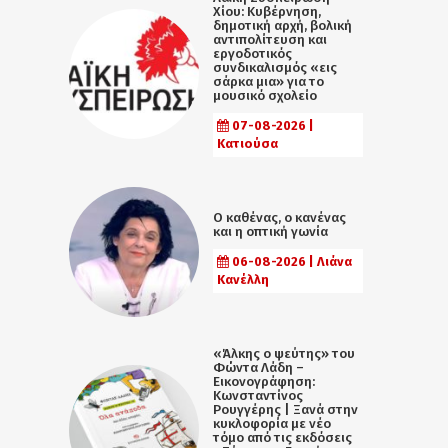
Χίου: Κυβέρνηση,
δημοτική αρχή, βολική
αντιπολίτευση και
εργοδοτικός
συνδικαλισμός «εις
σάρκα μια» για το
μουσικό σχολείο
07-08-2026 |
Κατιούσα
Ο καθένας, ο κανένας
και η οπτική γωνία
06-08-2026 | Λιάνα
Κανέλλη
«Άλκης ο ψεύτης» του
Φώντα Λάδη –
Εικονογράφηση:
Κωνσταντίνος
Ρουγγέρης | Ξανά στην
κυκλοφορία με νέο
τόμο από τις εκδόσεις