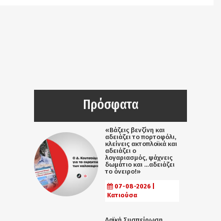
Πρόσφατα
«Βάζεις βενζίνη και
αδειάζει το πορτοφόλι,
κλείνεις ακτοπλοϊκά και
αδειάζει ο
λογαριασμός, ψάχνεις
δωμάτιο και …αδειάζει
το όνειρο!»
07-08-2026 |
Κατιούσα
Λαϊκή Συσπείρωση