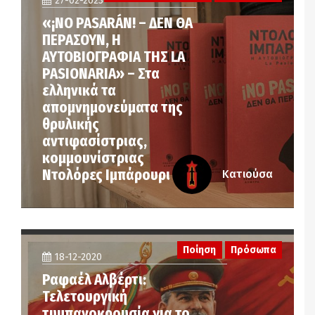
27-02-2023
«¡NO PASARÁN! – ΔΕΝ ΘΑ
ΠΕΡΑΣΟΥΝ, Η
ΑΥΤΟΒΙΟΓΡΑΦΙΑ ΤΗΣ LA
PASIONARIA» – Στα
ελληνικά τα
απομνημονεύματα της
θρυλικής
αντιφασίστριας,
κομμουνίστριας
Ντολόρες Ιμπάρουρι
Κατιούσα
Ποίηση
Πρόσωπα
18-12-2020
Ραφαέλ Αλβέρτι:
Τελετουργική
τυμπανοκρουσία για το