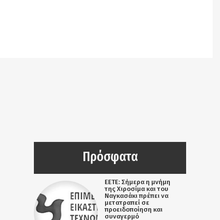
query.php
on line
3403
Notice
: Undefined offset: 9 in
/srv/katiousa/pub_dir/wp-includes/class-wp-
query.php
on line
3403
Πρόσφατα
ΕΕΤΕ: Σήμερα η μνήμη
της Χιροσίμα και του
Ναγκασάκι πρέπει να
μετατραπεί σε
προειδοποίηση και
συναγερμό