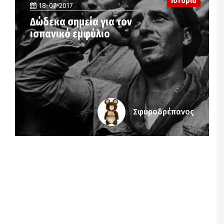
Ιστορία
18-07-2017
Δώδεκα σημεία για τον
ισπανικό εμφύλιο
Σφυροδρέπανος
Notice
: Undefined offset: 7 in
/srv/katiousa/pub_dir/wp-includes/class-wp-
query.php
on line
3403
Notice
: Undefined offset: 8 in
/srv/katiousa/pub_dir/wp-includes/class-wp-