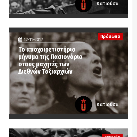
Κατιούσα
Πρόσωπα
12-11-2017
Το αποχαιρετιστήριο
μήνυμα της Πασιονάρια
στους μαχητές των
Διεθνών Ταξιαρχιών
Κατιούσα