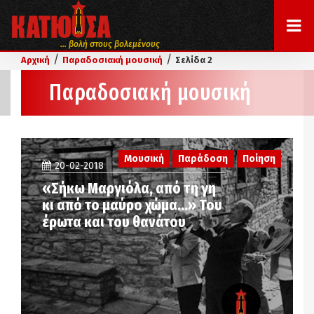
... βολή στους βολεμένους
/
/
Αρχική
Παραδοσιακή μουσική
Σελίδα 2
Παραδοσιακή μουσική
Μουσική
Παράδοση
Ποίηση
20-02-2018
«Σήκω Μαργιόλα, από τη γη
κι από το μαύρο χώμα…» Του
έρωτα και του θανάτου