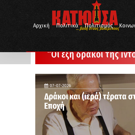
Αρχική
Πολιτικά
Πολιτισμός
Κοινω
... βολή στους βολεμένους
/
Αρχική
"Οι έξη δράκοι της Ιντσόν"
“Οι έξη δράκοι της Ιντ
07-07-2026
Δράκοι και (ιερά) τέρατα 
Εποχή