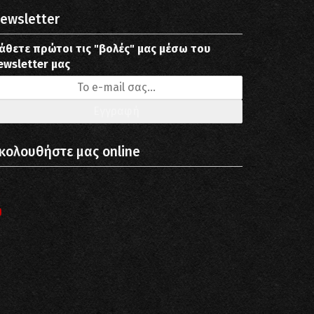
ewsletter
άθετε πρώτοι τις "βολές" μας μέσω του
ewsletter μας
κολουθήστε μας online