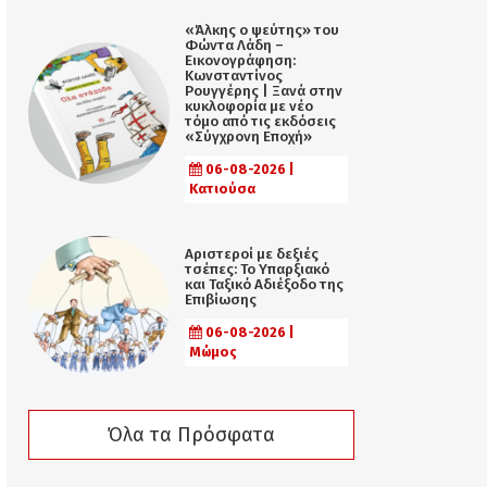
«Άλκης ο ψεύτης» του
Φώντα Λάδη –
Εικονογράφηση:
Κωνσταντίνος
Ρουγγέρης | Ξανά στην
κυκλοφορία με νέο
τόμο από τις εκδόσεις
«Σύγχρονη Εποχή»
06-08-2026 |
Κατιούσα
Αριστεροί με δεξιές
τσέπες: Το Υπαρξιακό
και Ταξικό Αδιέξοδο της
Επιβίωσης
06-08-2026 |
Μώμος
Όλα τα Πρόσφατα