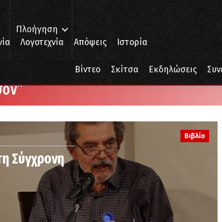
Πλοήγηση
νία
Λογοτεχνία
Απόψεις
Ιστορία
Βίντεο
Σκίτσα
Εκδηλώσεις
Συν
σόν”
Βιβλίο
στη Σύγχρονη