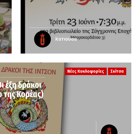
Κατιούσα
Νέες Κυκλοφορίες
Σκίτσα
ι έξη δράκοι
ο της Κορέας)