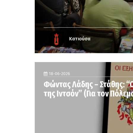
Κατιούσα
18-06-2026
Φώντας Λάδης – Στάθης: “Ο
της Ιντσόν” (Για τον Πόλεμ