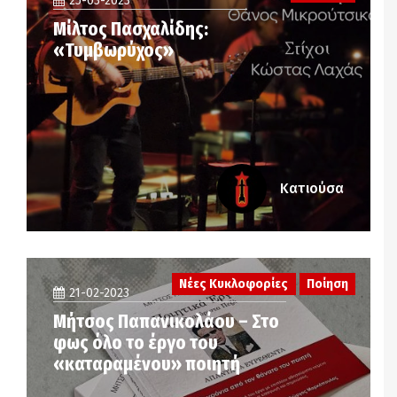
25-03-2023
Μίλτος Πασχαλίδης:
«Τυμβωρύχος»
Κατιούσα
Νέες Κυκλοφορίες
Ποίηση
21-02-2023
Μήτσος Παπανικολάου – Στο
φως όλο το έργο του
«καταραμένου» ποιητή