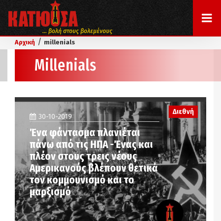
... βολή στους βολεμένους
/
Αρχική
millenials
Millenials
Διεθνή
30-10-2019
Ένα φάντασμα πλανιέται
πάνω από τις ΗΠΑ -Ένας και
πλέον στους τρεις νέους
Αμερικανούς βλέπουν θετικά
τον κομμουνισμό και το
μαρξισμό