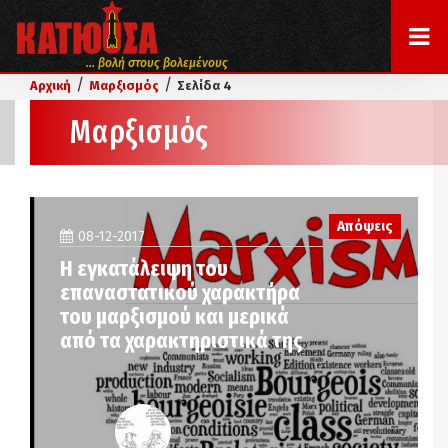
... βολή στους βολεμένους
/
/
Αρχική
Μαρξισμός
Σελίδα 4
Μαρξισμός
Απόψεις
08-12-2017
Η εγκατάλειψη του
επαναστατικού χαρακτήρα
του μαρξισμού και μερικά
από τα χαρακτηριστικά της