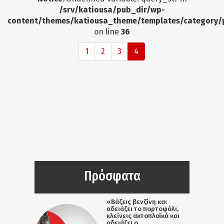
/srv/katiousa/pub_dir/wp-
content/themes/katiousa_theme/templates/category/
on line
36
1
2
3
4
Πρόσφατα
«Βάζεις βενζίνη και
αδειάζει το πορτοφόλι,
κλείνεις ακτοπλοϊκά και
αδειάζει ο