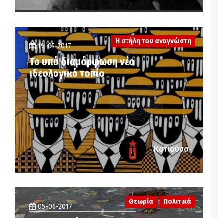
Η στήλη του αναγνώστη
19-07-2017
Το υπό διαμόρφωση νέο
ιδεολογικό τοπίο
Κατιούσα
Θεωρία
Πολιτικά
05-06-2017