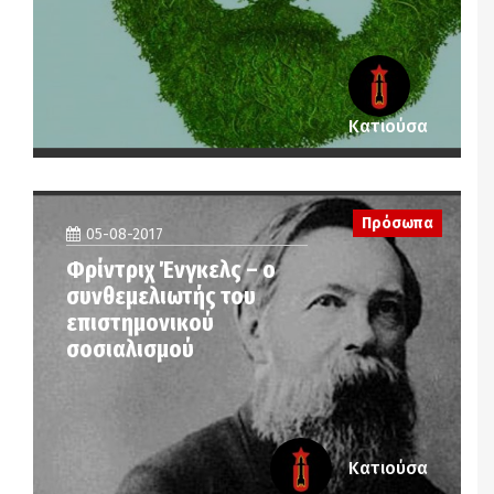
Κατιούσα
Πρόσωπα
05-08-2017
Φρίντριχ Ένγκελς – ο
συνθεμελιωτής του
επιστημονικού
σοσιαλισμού
Κατιούσα