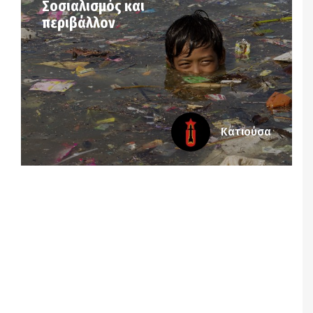
Σοσιαλισμός και
περιβάλλον
Κατιούσα
Notice
: Undefined offset: 7 in
/srv/katiousa/pub_dir/wp-includes/class-wp-
query.php
on line
3403
Notice
: Undefined offset: 8 in
/srv/katiousa/pub_dir/wp-includes/class-wp-
query.php
on line
3403