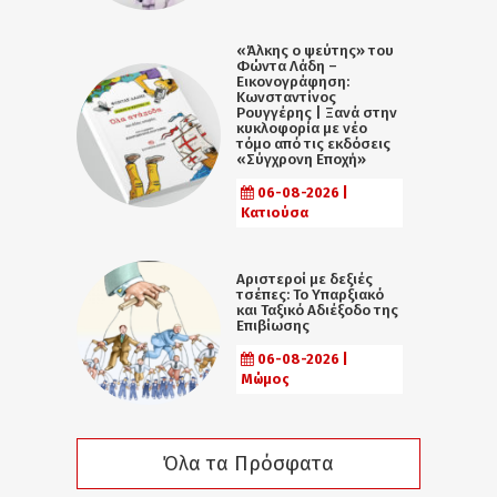
«Άλκης ο ψεύτης» του
Φώντα Λάδη –
Εικονογράφηση:
Κωνσταντίνος
Ρουγγέρης | Ξανά στην
κυκλοφορία με νέο
τόμο από τις εκδόσεις
«Σύγχρονη Εποχή»
06-08-2026 |
Κατιούσα
Αριστεροί με δεξιές
τσέπες: Το Υπαρξιακό
και Ταξικό Αδιέξοδο της
Επιβίωσης
06-08-2026 |
Μώμος
Όλα τα Πρόσφατα