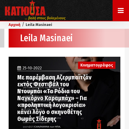
... βολή στους βολεμένους
/
Αρχική
Leila Masinaei
Leila Masinaei
Κινηματογράφος
25-10-2022
Με παρέμβαση Αζερμπαϊτζάν
εκτός Φεστιβάλ του
Ντουμπάι «Τα Ρόδια του
Ναγκόρνο Καραμπάχ» – Για
«προληπτική λογοκρισία»
κάνει λόγο ο σκηνοθέτης
Θωμάς Σίδερης