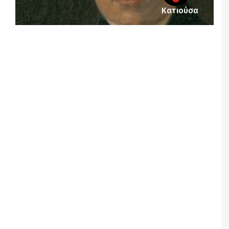
Κατιούσα
Notice
: Undefined offset: 1 in
/srv/katiousa/pub_dir/wp-includes/class-wp-
query.php
on line
3403
Notice
: Undefined offset: 2 in
/srv/katiousa/pub_dir/wp-includes/class-wp-
query.php
on line
3403
Notice
: Undefined offset: 3 in
/srv/katiousa/pub_dir/wp-includes/class-wp-
query.php
on line
3403
Notice
: Undefined offset: 4 in
/srv/katiousa/pub_dir/wp-includes/class-wp-
query.php
on line
3403