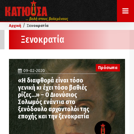
... βολή στους βολεμένους
/
Αρχική
Ξενοκρατία
Ξενοκρατία
Πρόσωπα
09-02-2020
«Η διαφθορά είναι τόσο
γενική κι έχει τόσο βαθιές
ρίζες…» – Ο Διονύσιος
Σολωμός ενάντια στο
ξενόδουλο αρχοντολόι της
εποχής και την ξενοκρατία