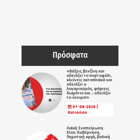
Πρόσφατα
«Βάζεις βενζίνη και
αδειάζει το πορτοφόλι,
κλείνεις ακτοπλοϊκά και
αδειάζει ο
λογαριασμός, ψάχνεις
δωμάτιο και …αδειάζει
το όνειρο!»
07-08-2026 |
Κατιούσα
Λαϊκή Συσπείρωση
Χίου: Κυβέρνηση,
δημοτική αρχή, βολική