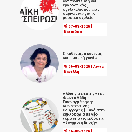
αντιπολίτευση και
εργοδοτικός
συνδικαλισμός «εις
σάρκα μια» για το
μουσικό σχολείο
07-08-2026 |
Κατιούσα
Ο καθένας, ο κανένας
και η οπτική γωνία
06-08-2026 | Λιάνα
Κανέλλη
«Άλκης ο ψεύτης» του
Φώντα Λάδη –
Εικονογράφηση:
Κωνσταντίνος
Ρουγγέρης | Ξανά στην
κυκλοφορία με νέο
τόμο από τις εκδόσεις
«Σύγχρονη Εποχή»
06-08-2026 |