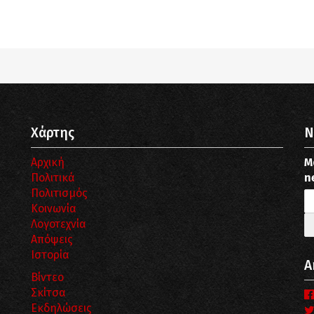
pub_dir/wp-includes/class-wp-query.php
on line
3403
pub_dir/wp-includes/class-wp-query.php
on line
3403
Χάρτης
N
Αρχική
Μ
Πολιτικά
n
Πολιτισμός
Κοινωνία
Λογοτεχνία
Απόψεις
Ιστορία
Α
Βίντεο
Σκίτσα
Εκδηλώσεις