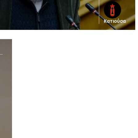
Κατιούσα
Notice
: Undefined offset: 2 in
/srv/katiousa/pub_dir/wp-includes/class-wp-
query.php
on line
3403