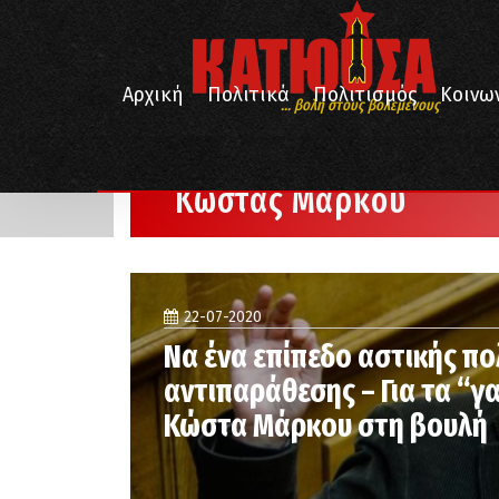
Αρχική
Πολιτικά
Πολιτισμός
Κοινω
... βολή στους βολεμένους
/
Αρχική
Κώστας Μάρκου
Κώστας Μάρκου
22-07-2020
Να ένα επίπεδο αστικής πο
αντιπαράθεσης – Για τα “γ
Κώστα Μάρκου στη βουλή