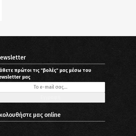
ewsletter
άθετε πρώτοι τις "βολές" μας μέσω του
ewsletter μας
κολουθήστε μας online