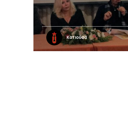
Κατιούσα
Notice
: Undefined offset: 3 in
/srv/katiousa
Notice
: Undefined offset: 4 in
/srv/katiousa/
Notice
: Undefined offset: 5 in
/srv/katiousa/
Notice
: Undefined offset: 6 in
/srv/katiousa/
Notice
: Undefined offset: 7 in
/srv/katiousa/