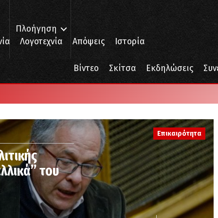
Πλοήγηση
νία
Λογοτεχνία
Απόψεις
Ιστορία
Βίντεο
Σκίτσα
Εκδηλώσεις
Συν
Επικαιρότητα
λιτικής
αλλικά” του