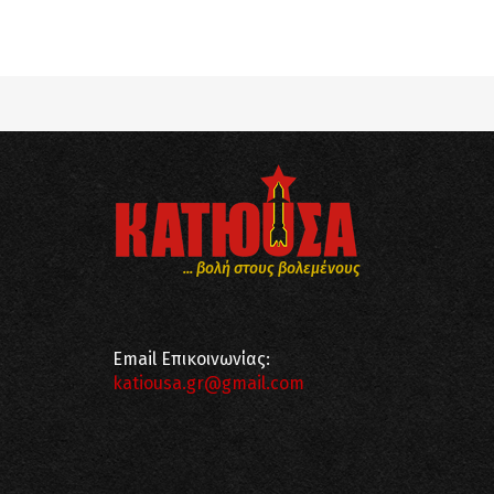
Notice
: Undefined offset: 8 in
/srv/katiousa/
Notice
: Undefined offset: 9 in
/srv/katiousa/
... βολή στους βολεμένους
Email Επικοινωνίας:
katiousa.gr@gmail.com