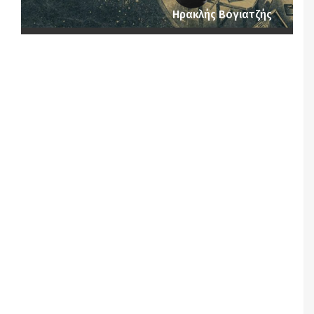
Ηρακλής Βογιατζής
Notice
: Undefined offset: 1 in
/srv/katiousa/pub_dir/wp-includes/class-wp-
query.php
on line
3403
Notice
: Undefined offset: 2 in
/srv/katiousa/pub_dir/wp-includes/class-wp-
query.php
on line
3403
Notice
: Undefined offset: 3 in
/srv/katiousa/pub_dir/wp-includes/class-wp-
query.php
on line
3403
Notice
: Undefined offset: 4 in
/srv/katiousa/pub_dir/wp-includes/class-wp-
query.php
on line
3403