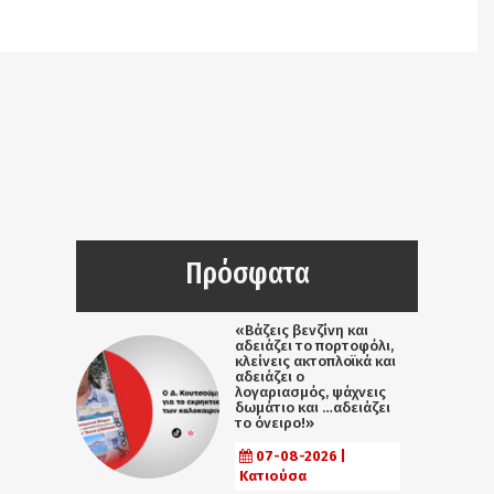
/srv/katiousa/pub_dir/wp-includes/class-wp-
query.php
on line
3403
Πρόσφατα
«Βάζεις βενζίνη και
αδειάζει το πορτοφόλι,
κλείνεις ακτοπλοϊκά και
αδειάζει ο
λογαριασμός, ψάχνεις
δωμάτιο και …αδειάζει
το όνειρο!»
07-08-2026 |
Κατιούσα