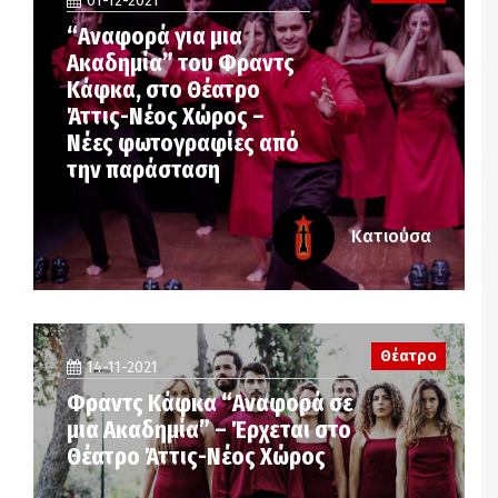
01-12-2021
“Αναφορά για μια
Ακαδημία” του Φραντς
Κάφκα, στο Θέατρο
Άττις-Νέος Χώρος –
Νέες φωτογραφίες από
την παράσταση
Κατιούσα
Θέατρο
14-11-2021
Φραντς Κάφκα “Αναφορά σε
μια Ακαδημία” – Έρχεται στο
Θέατρο Άττις-Νέος Χώρος