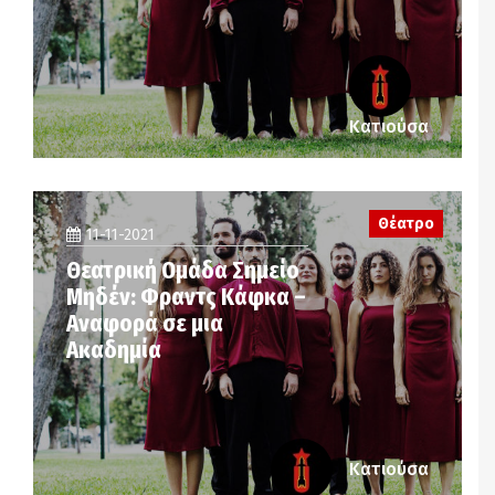
Κατιούσα
Θέατρο
11-11-2021
Θεατρική Ομάδα Σημείο
Μηδέν: Φραντς Κάφκα –
Αναφορά σε μια
Ακαδημία
Κατιούσα