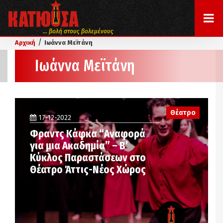
... βολή στους βολεμένους
/
Αρχική
Ιωάννα Μεϊτάνη
Ιωάννα Μεϊτάνη
Θέατρο
17-12-2022
Φραντς Κάφκα “Αναφορά
για μια Ακαδημία” – Β’
Κύκλος Παραστάσεων στο
Θέατρο Άττις-Νέος Χώρος