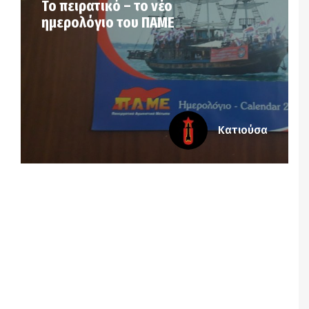
Το πειρατικό – το νέο
ημερολόγιο του ΠΑΜΕ
Κατιούσα
Notice
: Undefined offset: 7 in
/srv/katiousa/pub_dir/wp-includes/class-wp-
query.php
on line
3403
Notice
: Undefined offset: 8 in
/srv/katiousa/pub_dir/wp-includes/class-wp-
query.php
on line
3403