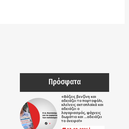
Notice
: Undefined offset: 9 in
/srv/katiousa/pub_dir/wp-includes/class-wp-
query.php
on line
3403
Πρόσφατα
«Βάζεις βενζίνη και
αδειάζει το πορτοφόλι,
κλείνεις ακτοπλοϊκά και
αδειάζει ο
λογαριασμός, ψάχνεις
δωμάτιο και …αδειάζει
το όνειρο!»