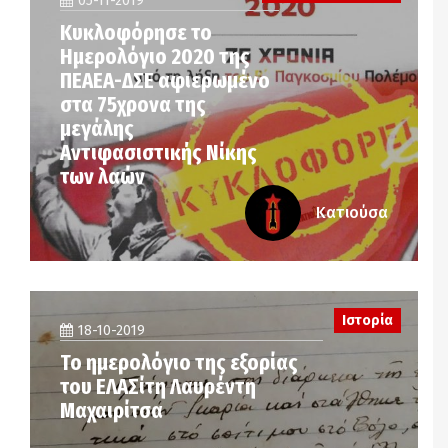
05-11-2019
Κυκλοφόρησε το
Ημερολόγιο 2020 της
ΠΕΑΕΑ-ΔΣΕ αφιερωμένο
στα 75χρονα της
μεγάλης
Αντιφασιστικής Νίκης
των λαών
Κατιούσα
Ιστορία
18-10-2019
Το ημερολόγιο της εξορίας
του ΕΛΑΣίτη Λαυρέντη
Μαχαιρίτσα