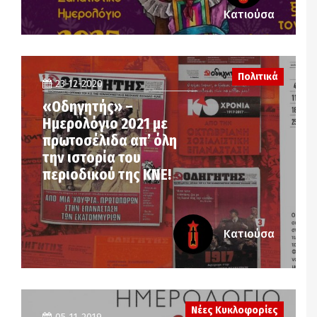
Κατιούσα
Πολιτικά
23-12-2020
«Οδηγητής» –
Ημερολόγιο 2021 με
πρωτοσέλιδα απ’ όλη
την ιστορία του
περιοδικού της ΚΝΕ!
Κατιούσα
Νέες Κυκλοφορίες