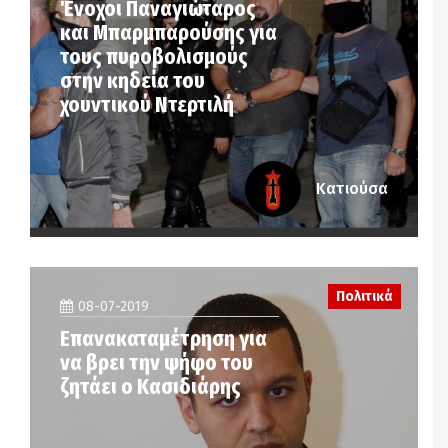
Ένοχοι Παναγιώταρος
και Μπαρμπαρούσης για
τους πυροβολισμούς
στην κηδεία του
χουντικού Ντερτιλή
Κατιούσα
Πολιτικά
08-07-2019
Επανακαταμέτρηση για
να βρει την ψήφο του
ζητάει ο Κασιδιάρης