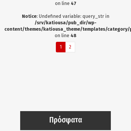
on line
47
Notice
: Undefined variable: query_str in
/srv/katiousa/pub_dir/wp-
content/themes/katiousa_theme/templates/category/
on line
48
1
2
Πρόσφατα