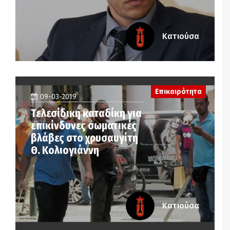
Κατιούσα
Επικαιρότητα
09-03-2019
Τελεσίδικη καταδίκη για
επικίνδυνες σωματικές
βλάβες στο χρυσαυγίτη
Θ. Κολιογιάννη
Κατιούσα