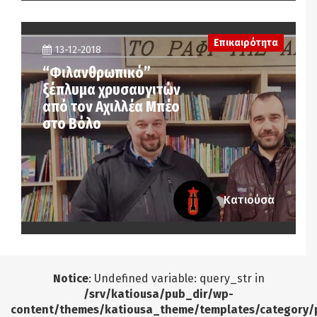
Επικαιρότητα
13-12-2018
“Φιλανθρωπικό”
ξέπλυμα χρυσαυγιτών
από τον Αχιλλέα Μπέο
στο Βόλο
Κατιούσα
Notice
: Undefined variable: query_str in
/srv/katiousa/pub_dir/wp-
content/themes/katiousa_theme/templates/category/