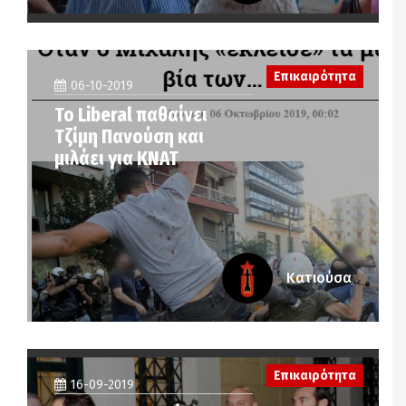
Επικαιρότητα
06-10-2019
Το Liberal παθαίνει
Τζίμη Πανούση και
μιλάει για ΚΝΑΤ
Κατιούσα
Επικαιρότητα
16-09-2019