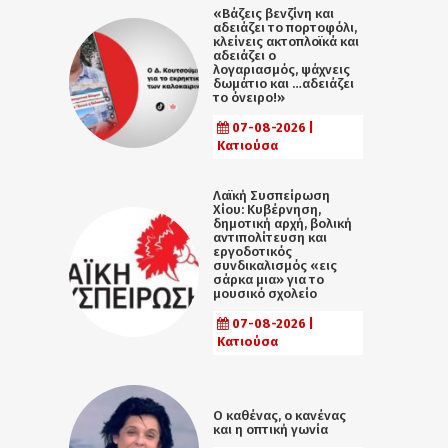
«Βάζεις βενζίνη και
αδειάζει το πορτοφόλι,
κλείνεις ακτοπλοϊκά και
αδειάζει ο
λογαριασμός, ψάχνεις
δωμάτιο και …αδειάζει
το όνειρο!»
07-08-2026 |
Κατιούσα
Λαϊκή Συσπείρωση
Χίου: Κυβέρνηση,
δημοτική αρχή, βολική
αντιπολίτευση και
εργοδοτικός
συνδικαλισμός «εις
σάρκα μια» για το
μουσικό σχολείο
07-08-2026 |
Κατιούσα
Ο καθένας, ο κανένας
και η οπτική γωνία