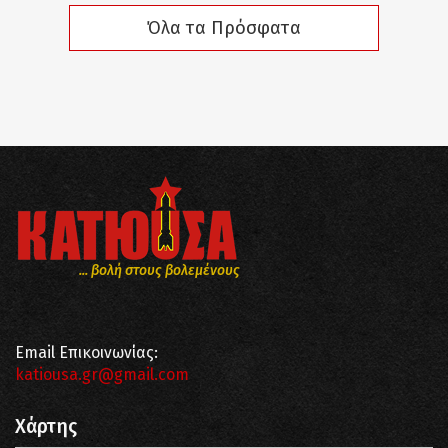
Όλα τα Πρόσφατα
... βολή στους βολεμένους
Email Επικοινωνίας:
katiousa.gr@gmail.com
Χάρτης