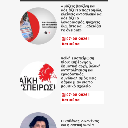
«Βάζεις βενζίνη και
αδειάζει το πορτοφόλι,
κλείνεις ακτοπλοϊκά και
αδειάζει ο
λογαριασμός, ψάχνεις
δωμάτιο και …αδειάζει
το όνειρο!»
07-08-2026 |
Κατιούσα
Λαϊκή Συσπείρωση
Χίου: Κυβέρνηση,
δημοτική αρχή, βολική
αντιπολίτευση και
εργοδοτικός
συνδικαλισμός «εις
σάρκα μια» για το
μουσικό σχολείο
07-08-2026 |
Κατιούσα
Ο καθένας, ο κανένας
και η οπτική γωνία