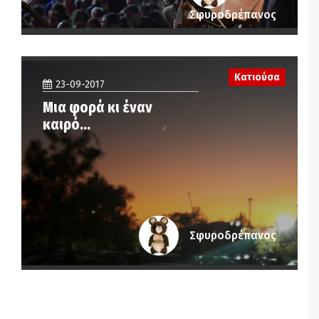
Σφυροδρέπανος
Κατιούσα
23-09-2017
Μια φορά κι έναν
καιρό…
Σφυροδρέπανος
Notice
: Undefined offset: 2 in