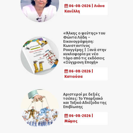
06-08-2026 | Λιάνα
Κανέλλη
«Άλκης ο ψεύτης» του
Φώντα Λάδη –
Εικονογράφηση:
Κωνσταντίνος
Ρουγγέρης | Ξανά στην
κυκλοφορία με νέο
τόμο από τις εκδόσεις
«Σύγχρονη Εποχή»
06-08-2026 |
Κατιούσα
Αριστεροί με δεξιές
τσέπες: Το Υπαρξιακό
και Ταξικό Αδιέξοδο της
Επιβίωσης
06-08-2026 |
Μώμος