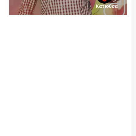
Κατιούσα
Notice
: Undefined offset: 1 in
/srv/katiousa/pub_dir/wp-includes/class-wp-
query.php
on line
3403
Notice
: Undefined offset: 2 in
/srv/katiousa/pub_dir/wp-includes/class-wp-
query.php
on line
3403
Notice
: Undefined offset: 3 in
/srv/katiousa/pub_dir/wp-includes/class-wp-
query.php
on line
3403
Notice
: Undefined offset: 4 in
/srv/katiousa/pub_dir/wp-includes/class-wp-
query.php
on line
3403