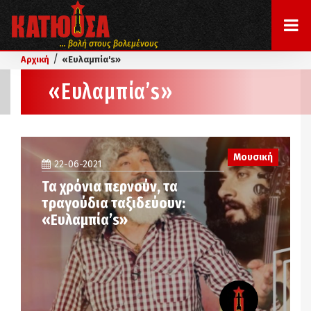
... βολή στους βολεμένους
/
Αρχική
«Ευλαμπία's»
«Ευλαμπία’s»
Μουσική
22-06-2021
Τα χρόνια περνούν, τα
τραγούδια ταξιδεύουν:
«Ευλαμπία’s»