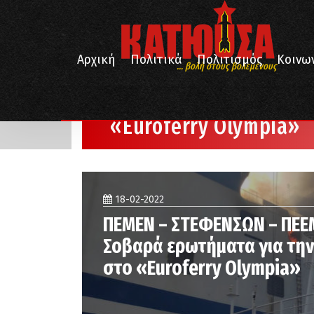
Αρχική
Πολιτικά
Πολιτισμός
Κοινω
... βολή στους βολεμένους
/
Αρχική
«Euroferry Olympia»
«Euroferry Olympia»
18-02-2022
ΠΕΜΕΝ – ΣΤΕΦΕΝΣΩΝ – ΠΕΕ
Σοβαρά ερωτήματα για την
στο «Euroferry Olympia»