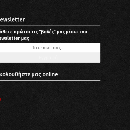
ewsletter
άθετε πρώτοι τις "βολές" μας μέσω του
ewsletter μας
κολουθήστε μας online