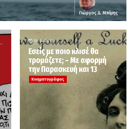
Γιώργος Δ. Μπίμης
15-04-2018
Εσείς με ποιο κλισέ θα
τρομάζετε; – Με αφορμή
την Παρασκευή και 13
Κινηματογράφος