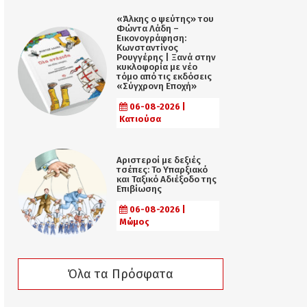
«Άλκης ο ψεύτης» του
Φώντα Λάδη –
Εικονογράφηση:
Κωνσταντίνος
Ρουγγέρης | Ξανά στην
κυκλοφορία με νέο
τόμο από τις εκδόσεις
«Σύγχρονη Εποχή»
06-08-2026 |
Κατιούσα
Αριστεροί με δεξιές
τσέπες: Το Υπαρξιακό
και Ταξικό Αδιέξοδο της
Επιβίωσης
06-08-2026 |
Μώμος
Όλα τα Πρόσφατα