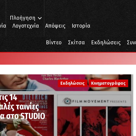
Πλοήγηση
νία
Λογοτεχνία
Απόψεις
Ιστορία
Βίντεο
Σκίτσα
Εκδηλώσεις
Συν
Εκδηλώσεις
Κινηματογράφος
τις 14
λές ταινίες
τα στο STUDIO