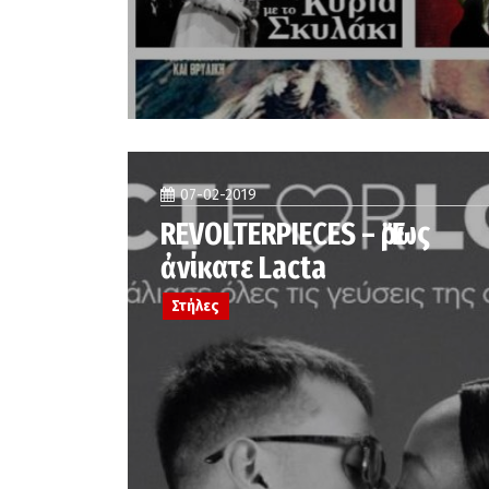
07-02-2019
REVOLTERPIECES – Ἔρως
ἀνίκατε Lacta
Στήλες