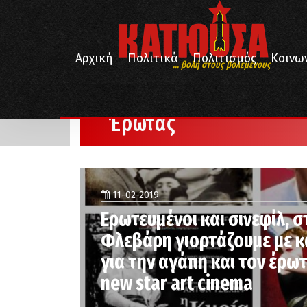
Αρχική
Πολιτικά
Πολιτισμός
Κοινω
... βολή στους βολεμένους
/
/
Αρχική
Έρωτας
Σελίδα 3
Έρωτας
11-02-2019
Ερωτευμένοι και σινεφίλ, σ
Φλεβάρη γιορτάζουμε με κα
για την αγάπη και τον έρω
new star art cinema