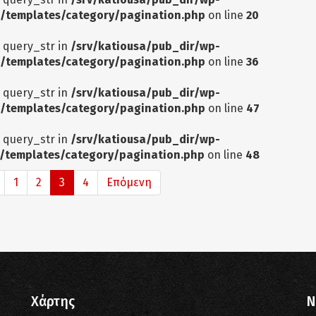
/templates/category/pagination.php
on line
20
: query_str in
/srv/katiousa/pub_dir/wp-
/templates/category/pagination.php
on line
36
: query_str in
/srv/katiousa/pub_dir/wp-
/templates/category/pagination.php
on line
47
: query_str in
/srv/katiousa/pub_dir/wp-
/templates/category/pagination.php
on line
48
1
2
3
4
Επόμενη
Χάρτης
N