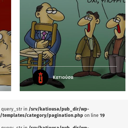
Κατιούσα
: query_str in
/srv/katiousa/pub_dir/wp-
/templates/category/pagination.php
on line
19
: query_str in
/srv/katiousa/pub_dir/wp-