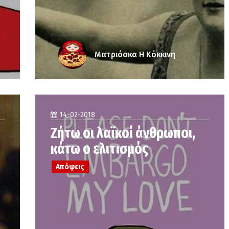
Ματριόσκα Η Κόκκινη
14-02-2018
Ζήτω οι λαϊκοί άνθρωποι,
κάτω ο ελιτισμός
Απόψεις