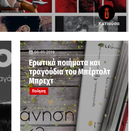
Κατιούσα
06-01-2019
Ερωτικά ποιήματα και
τραγούδια του Μπέρτολτ
Μπρεχτ
Ποίηση