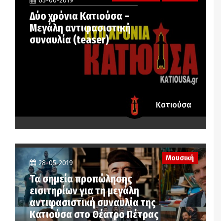
03-06-2019
Δύο χρόνια Κατιούσα –
Μεγάλη αντιφασιστική
συναυλία (teaser)
Κατιούσα
Μουσική
28-05-2019
Τα σημεία προπώλησης
εισιτηρίων για τη μεγάλη
αντιφασιστική συναυλία της
Κατιούσα στο Θέατρο Πέτρας