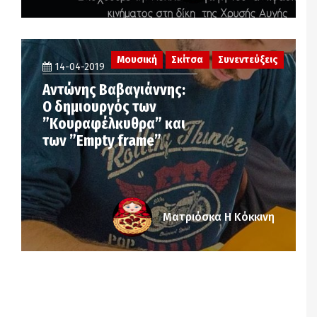
Μουσική
Σκίτσα
Συνεντεύξεις
14-04-2019
Αντώνης Βαβαγιάννης:
Ο δημιουργός των
”Κουραφέλκυθρα” και
των ”Empty frame”
Ματριόσκα Η Κόκκινη
Notice
: Undefined offset: 6 in
/srv/katiousa/pub_dir/wp-includes/class-wp-