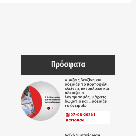
Πρόσφατα
«Βάζεις βενζίνη και
αδειάζει το πορτοφόλι,
κλείνεις ακτοπλοϊκά και
αδειάζει ο
λογαριασμός, ψάχνεις
δωμάτιο και …αδειάζει
το όνειρο!»
07-08-2026 |
Κατιούσα
Λαϊκή Συσπείρωση