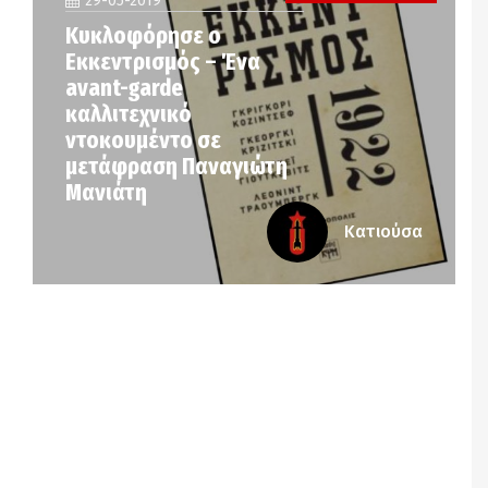
29-05-2019
Κυκλοφόρησε ο
Εκκεντρισμός – Ένα
avant-garde
καλλιτεχνικό
ντοκουμέντο σε
μετάφραση Παναγιώτη
Μανιάτη
Κατιούσα
Notice
: Undefined offset: 3 in
/srv/katiousa/pub_dir/wp-includes/class-wp-
query.php
on line
3403
Notice
: Undefined offset: 4 in
/srv/katiousa/pub_dir/wp-includes/class-wp-