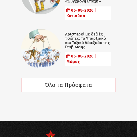
«Σύγχρονη Εποχή»
06-08-2026 |
Κατιούσα
Αριστεροί με δεξιές
τσέπες: Το Υπαρξιακό
και Ταξικό Αδιέξοδο της
Επιβίωσης
06-08-2026 |
Μώμος
Όλα τα Πρόσφατα