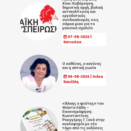
Χίου: Κυβέρνηση,
δημοτική αρχή, βολική
αντιπολίτευση και
εργοδοτικός
συνδικαλισμός «εις
σάρκα μια» για το
μουσικό σχολείο
07-08-2026 |
Κατιούσα
Ο καθένας, ο κανένας
και η οπτική γωνία
06-08-2026 | Λιάνα
Κανέλλη
«Άλκης ο ψεύτης» του
Φώντα Λάδη –
Εικονογράφηση:
Κωνσταντίνος
Ρουγγέρης | Ξανά στην
κυκλοφορία με νέο
τόμο από τις εκδόσεις