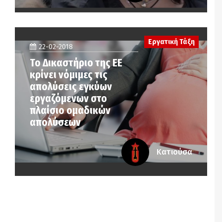
Εργατική Τάξη
22-02-2018
Το Δικαστήριο της ΕΕ
κρίνει νόμιμες τις
απολύσεις εγκύων
εργαζόμενων στο
πλαίσιο ομαδικών
απολύσεων
Κατιούσα
Notice
: Undefined offset: 6 in
/srv/katiousa/pub_dir/wp-includes/class-wp-