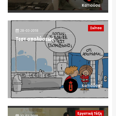
Κατιούσα
Σκίτσα
28-03-2018
Τεστ απολύσεως
Κατιούσα
Εργατική Τάξη