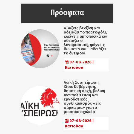
Πρόσφατα
«Βάζεις βενζίνη και
αδειάζει το πορτοφόλι,
κλείνεις ακτοπλοϊκά και
αδειάζει ο
λογαριασμός, ψάχνεις
δωμάτιο και …αδειάζει
το όνειρο!»
07-08-2026 |
Κατιούσα
Λαϊκή Συσπείρωση
Χίου: Κυβέρνηση,
δημοτική αρχή, βολική
αντιπολίτευση και
εργοδοτικός
συνδικαλισμός «εις
σάρκα μια» για το
μουσικό σχολείο
07-08-2026 |
Κατιούσα