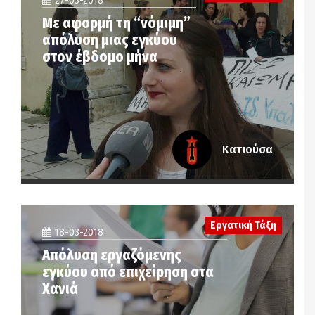
27-03-2018
Με αφορμή τη “νόμιμη”
απόλυση μιας εγκύου
στον έβδομο μήνα
Κατιούσα
Εργατική Τάξη
18-03-2018
Απόλυση εργαζόμενης
εγκύου από επιχείρηση στα
Χανιά