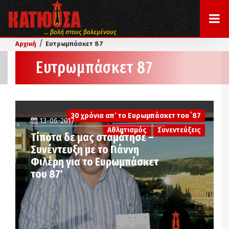
... βολή στους βολεμένους
/
Αρχική
Ευτρωμπάσκετ 87
Ευτρωμπάσκετ 87
30 χρόνια απ’ το Ευρωμπάσκετ του ΄87
13-06-2017
Αθλητισμός
Συνεντεύξεις
Τίποτα δε μας σταμάτησε –
Συνέντευξη με το Γιάννη
Φιλέρη για το Ευρωμπάσκετ
του 87′