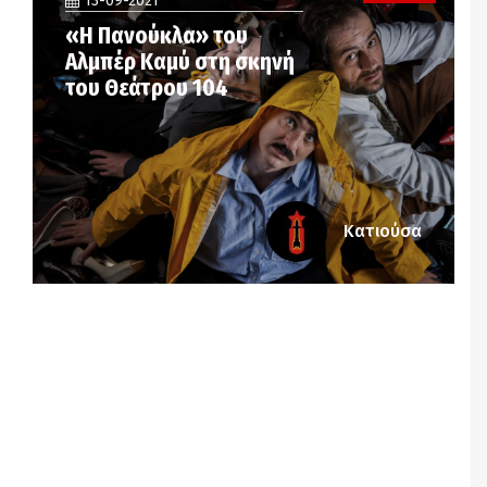
13-09-2021
«Η Πανούκλα» του
Αλμπέρ Καμύ στη σκηνή
του Θεάτρου 104
Κατιούσα
Notice
: Undefined offset: 3 in
/srv/katiousa/pub_dir/wp-includes/class-wp-
query.php
on line
3403
Notice
: Undefined offset: 4 in
/srv/katiousa/pub_dir/wp-includes/class-wp-