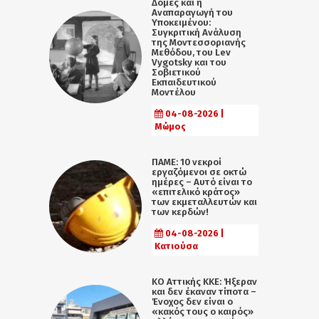
Δομές και η
Αναπαραγωγή του
Υποκειμένου:
Συγκριτική Ανάλυση
της Μοντεσσοριανής
Μεθόδου, του Lev
Vygotsky και του
Σοβιετικού
Εκπαιδευτικού
Μοντέλου
04-08-2026 |
Μώμος
ΠΑΜΕ: 10 νεκροί
εργαζόμενοι σε οκτώ
ημέρες – Αυτό είναι το
«επιτελικό κράτος»
των εκμεταλλευτών και
των κερδών!
04-08-2026 |
Κατιούσα
KO Αττικής ΚΚΕ: Ήξεραν
και δεν έκαναν τίποτα –
Ένοχος δεν είναι ο
«κακός τους ο καιρός»