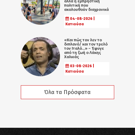
αλλά η εµπρηστική
πολιτική που
ακολουθούν διαχρονικά
04-08-2026 |
Κατιούσα
«Και πώς τον λεν το
διπλανό/ και τον τρελό
τον Ιταλό…» – Έφυγε
από τη ζωή ο Λάκης
Χαλκιάς
03-08-2026 |
Κατιούσα
Όλα τα Πρόσφατα