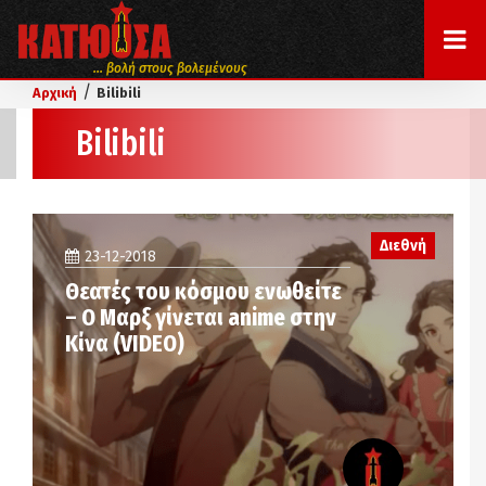
... βολή στους βολεμένους
/
Αρχική
Bilibili
Bilibili
Διεθνή
23-12-2018
Θεατές του κόσμου ενωθείτε
– Ο Μαρξ γίνεται anime στην
Κίνα (VIDEO)