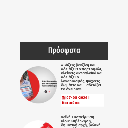
Πρόσφατα
«Βάζεις βενζίνη και
αδειάζει το πορτοφόλι,
κλείνεις ακτοπλοϊκά και
αδειάζει ο
λογαριασμός, ψάχνεις
δωμάτιο και …αδειάζει
το όνειρο!»
07-08-2026 |
Κατιούσα
Λαϊκή Συσπείρωση
Χίου: Κυβέρνηση,
δημοτική αρχή, βολική