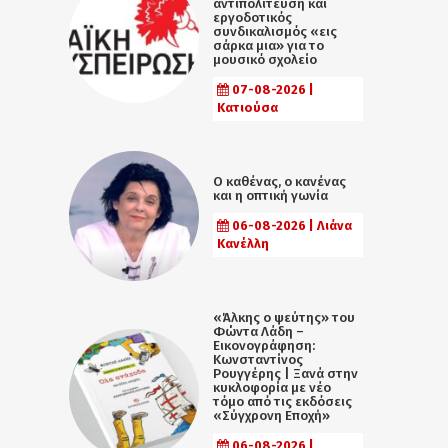
αντιπολίτευση και
εργοδοτικός
συνδικαλισμός «εις
σάρκα μια» για το
μουσικό σχολείο
07-08-2026 |
Κατιούσα
Ο καθένας, ο κανένας
και η οπτική γωνία
06-08-2026 | Λιάνα
Κανέλλη
«Άλκης ο ψεύτης» του
Φώντα Λάδη –
Εικονογράφηση:
Κωνσταντίνος
Ρουγγέρης | Ξανά στην
κυκλοφορία με νέο
τόμο από τις εκδόσεις
«Σύγχρονη Εποχή»
06-08-2026 |