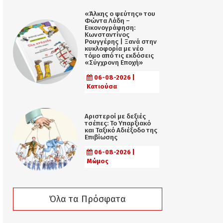
«Άλκης ο ψεύτης» του
Φώντα Λάδη –
Εικονογράφηση:
Κωνσταντίνος
Ρουγγέρης | Ξανά στην
κυκλοφορία με νέο
τόμο από τις εκδόσεις
«Σύγχρονη Εποχή»
06-08-2026 |
Κατιούσα
Αριστεροί με δεξιές
τσέπες: Το Υπαρξιακό
και Ταξικό Αδιέξοδο της
Επιβίωσης
06-08-2026 |
Μώμος
Όλα τα Πρόσφατα