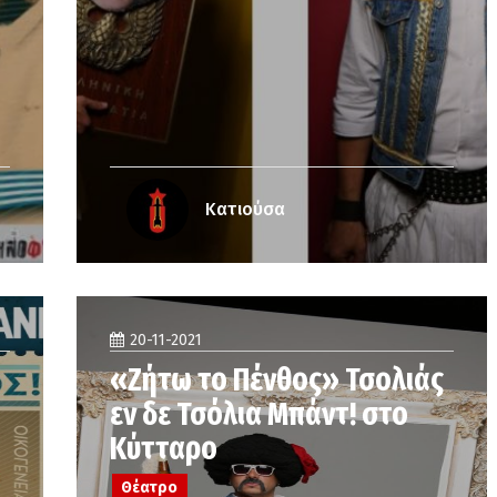
Κατιούσα
20-11-2021
«Ζήτω το Πένθος» Τσολιάς
εν δε Τσόλια Μπάντ! στο
Κύτταρο
Θέατρο