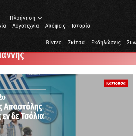
Πλοήγηση
νία
Λογοτεχνία
Απόψεις
Ιστορία
Βίντεο
Σκίτσα
Εκδηλώσεις
Συν
ιάννης
Κατιούσα
!»
ός Αποστόλης
 εν δε Τσόλια