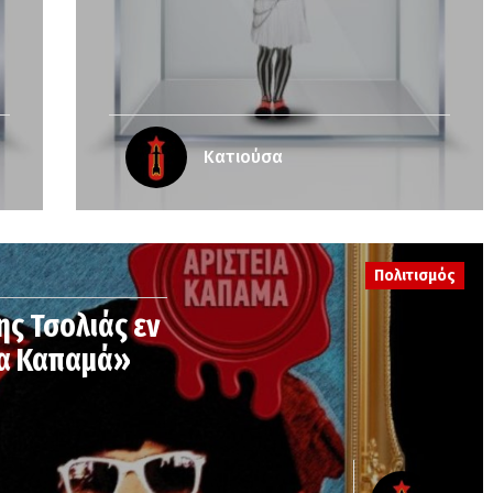
Κατιούσα
Πολιτισμός
ς Τσολιάς εν
ία Καπαμά»