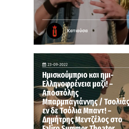
Κατιούσα
23-09-2022
Ημισκούμπριο και ημι-
Ελληνοφρένεια μαζί! –
Αποστόλης
Μπαρμπαγιάννης / Τσολιά
εν δε Τσόλια Μπαντ! –
Δημήτρης Μεντζέλος στο
Faliro Summer Theater