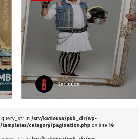
Κατιούσα
: query_str in
/srv/katiousa/pub_dir/wp-
/templates/category/pagination.php
on line
19
: query_str in
/srv/katiousa/pub_dir/wp-