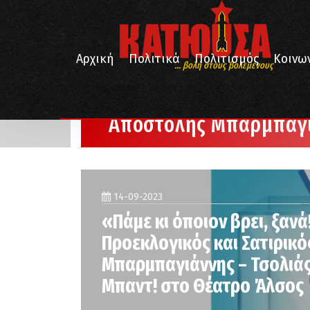
Αρχική
Πολιτικά
Πολιτισμός
Κοινω
... βολή στους βολεμένους
/
/
Αρχική
Αποστόλης Μπαρμπαγιάννης
Σελίδα 2
Αποστόλης Μπαρμπαγ
14-09-2023
«Πάμε κι όποιον βρει, ξανά
Προεκλογικός και Σατιρικ
Μπαρμπαγιάννης – Τσολιάς
Μπαντ! στο Θέατρο Άλσος