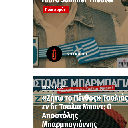
Πολιτισμός
Κατιούσα
26-11-2021
«Ζήτω το Πένθος» Τσολιάς
εν δε Τσόλια Μπαντ: Ο
Αποστόλης
Μπαρμπαγιάννης