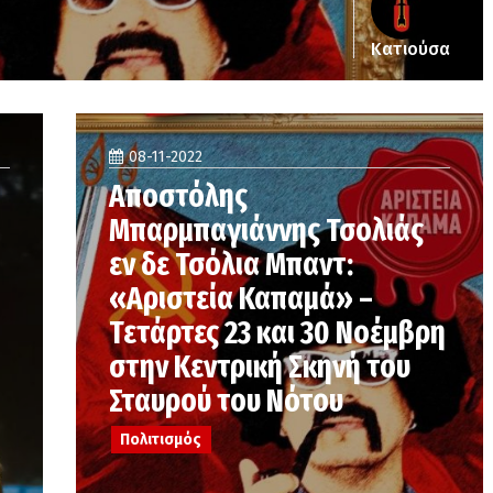
Κατιούσα
08-11-2022
Αποστόλης
Μπαρμπαγιάννης Τσολιάς
εν δε Τσόλια Μπαντ:
«Αριστεία Καπαμά» –
Τετάρτες 23 και 30 Νοέμβρη
στην Κεντρική Σκηνή του
Σταυρού του Νότου
Πολιτισμός