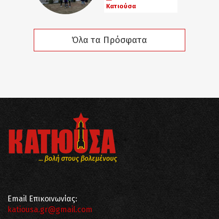
Κατιούσα
Όλα τα Πρόσφατα
... βολή στους βολεμένους
Email Επικοινωνίας:
katiousa.gr@gmail.com