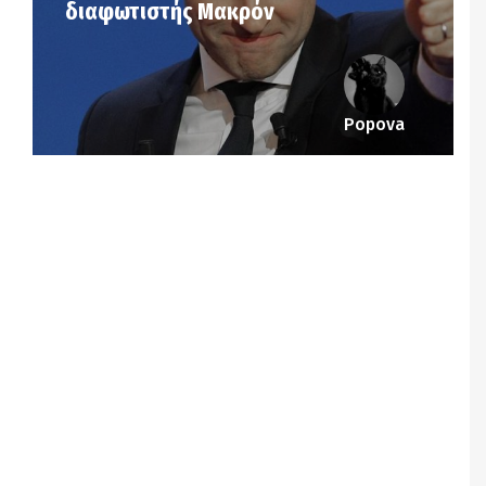
διαφωτιστής Μακρόν
Popova
Notice
: Undefined offset: 4 in
/srv/katiousa/pub_dir/wp-includes/class-wp-
query.php
on line
3403
Notice
: Undefined offset: 5 in
/srv/katiousa/pub_dir/wp-includes/class-wp-
query.php
on line
3403
Notice
: Undefined offset: 6 in
/srv/katiousa/pub_dir/wp-includes/class-wp-
query.php
on line
3403