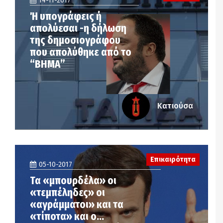
14-11-2017
Ή υπογράφεις ή
απολύεσαι -η δήλωση
της δημοσιογράφου
που απολύθηκε από το
“ΒΗΜΑ”
Κατιούσα
Επικαιρότητα
05-10-2017
Τα «μπουρδέλα» οι
«τεμπέληδες» οι
«αγράμματοι» και τα
«τίποτα» και ο…