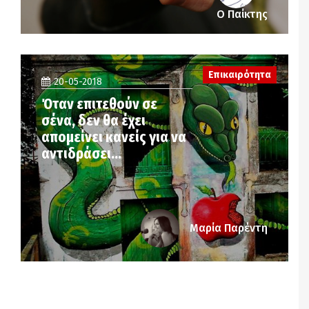
Ο Παίκτης
Επικαιρότητα
20-05-2018
Όταν επιτεθούν σε
σένα, δεν θα έχει
απομείνει κανείς για να
αντιδράσει…
Μαρία Παρέντη
Notice
: Undefined offset: 2 in