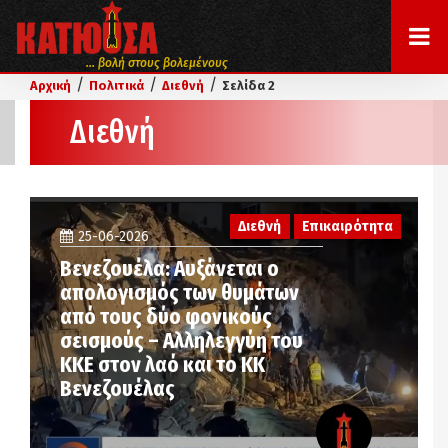
... βολή στους βολεμένους
/
/
/
Αρχική
Πολιτικά
Διεθνή
Σελίδα 2
Διεθνή
Διεθνή
Επικαιρότητα
25-06-2026
Βενεζουέλα: Αυξάνεται ο
απολογισμός των θυμάτων
από τους δύο φονικούς
σεισμούς – Αλληλεγγύη του
ΚΚΕ στον λαό και το ΚΚ
Βενεζουέλας