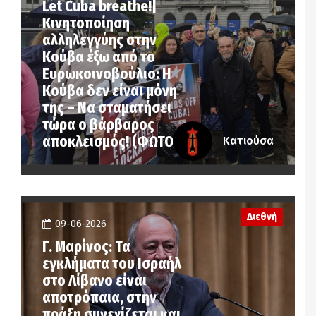
Let Cuba breathe!|
Κινητοποίηση
αλληλεγγύης στην
Κούβα έξω από το
Ευρωκοινοβούλιο: Η
Κούβα δεν είναι μόνη
της – Να σταματήσει
τώρα ο βάρβαρος
αποκλεισμός! (ΦΩΤΟ)
Κατιούσα
Διεθνή
09-06-2026
Γ. Μαρίνος: Τα
εγκλήματα του Ισραήλ
στο Λίβανο είναι
αποτρόπαια, στην
πράξη συνεχίζεται και