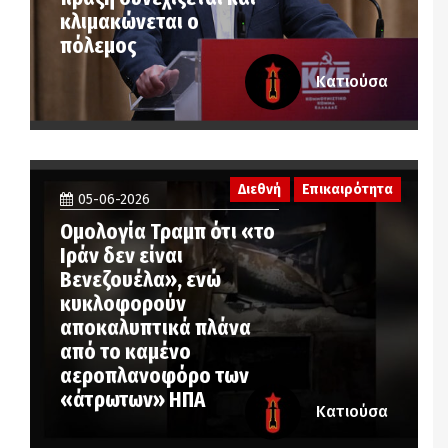
κλιμακώνεται ο
πόλεμος
Κατιούσα
Διεθνή
Επικαιρότητα
05-06-2026
Ομολογία Τραμπ ότι «το
Ιράν δεν είναι
Βενεζουέλα», ενώ
κυκλοφορούν
αποκαλυπτικά πλάνα
από το καμένο
αεροπλανοφόρο των
«άτρωτων» ΗΠΑ
Κατιούσα