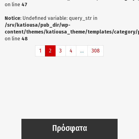
on line
47
Notice
: Undefined variable: query_str in
/srv/katiousa/pub_dir/wp-
content/themes/katiousa_theme/templates/category/
on line
48
1
2
3
4
...
308
Πρόσφατα