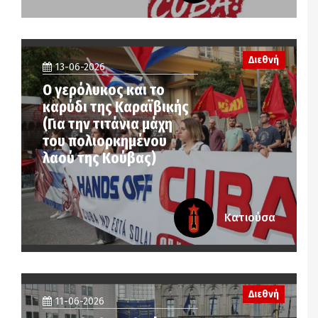
Διεθνή
13-06-2026
Ο γερόλυκος και το
καρύδι της Καραϊβικής
(Για την τιτάνια μάχη
του πολιορκημένου
λαού της Κούβας)
Κατιούσα
Διεθνή
11-06-2026