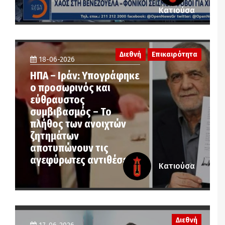
Κατιούσα
Διεθνή
Επικαιρότητα
18-06-2026
ΗΠΑ – Ιράν: Υπογράφηκε
ο προσωρινός και
εύθραυστος
συμβιβασμός – Το
πλήθος των ανοιχτών
ζητημάτων
αποτυπώνουν τις
αγεφύρωτες αντιθέσεις
Κατιούσα
Διεθνή