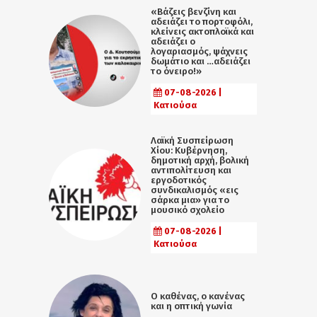
«Βάζεις βενζίνη και
αδειάζει το πορτοφόλι,
κλείνεις ακτοπλοϊκά και
αδειάζει ο
λογαριασμός, ψάχνεις
δωμάτιο και …αδειάζει
το όνειρο!»
07-08-2026 |
Κατιούσα
Λαϊκή Συσπείρωση
Χίου: Κυβέρνηση,
δημοτική αρχή, βολική
αντιπολίτευση και
εργοδοτικός
συνδικαλισμός «εις
σάρκα μια» για το
μουσικό σχολείο
07-08-2026 |
Κατιούσα
Ο καθένας, ο κανένας
και η οπτική γωνία