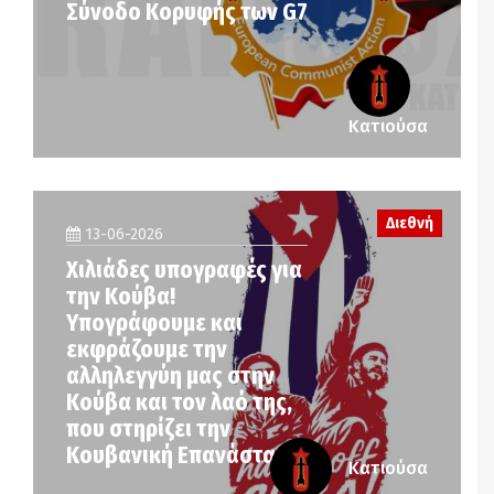
Σύνοδο Κορυφής των G7
Κατιούσα
Διεθνή
13-06-2026
Χιλιάδες υπογραφές για
την Κούβα!
Υπογράφουμε και
εκφράζουμε την
αλληλεγγύη μας στην
Κούβα και τον λαό της,
που στηρίζει την
Κουβανική Επανάσταση
Κατιούσα