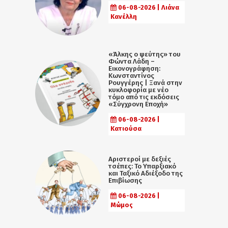
06-08-2026 | Λιάνα
Κανέλλη
«Άλκης ο ψεύτης» του
Φώντα Λάδη –
Εικονογράφηση:
Κωνσταντίνος
Ρουγγέρης | Ξανά στην
κυκλοφορία με νέο
τόμο από τις εκδόσεις
«Σύγχρονη Εποχή»
06-08-2026 |
Κατιούσα
Αριστεροί με δεξιές
τσέπες: Το Υπαρξιακό
και Ταξικό Αδιέξοδο της
Επιβίωσης
06-08-2026 |
Μώμος