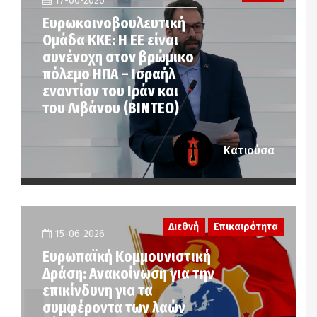
17-06-2026
Ευρωκοινοβουλευτική
Ομάδα ΚΚΕ: Η ΕΕ είναι
συνένοχη στον βρώμικο
πόλεμο ΗΠΑ – Ισραήλ
εναντίον του Ιράν και
του Λιβάνου (ΒΙΝΤΕΟ)
Κατιούσα
Διεθνή
Επικαιρότητα
15-06-2026
Ευρωπαϊκή Κομμουνιστική
Δράση: Ανακοίνωση για την
επικίνδυνη για τα
συμφέροντα των λαών