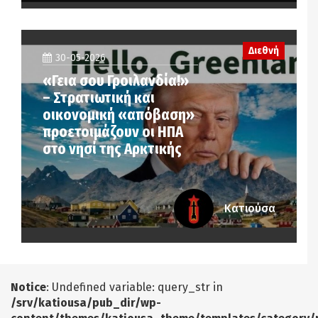
Διεθνή
30-05-2026
«Γεια σου Γροιλανδία!»
– Στρατιωτική και
οικονομική «απόβαση»
προετοιμάζουν οι ΗΠΑ
στο νησί της Αρκτικής
Κατιούσα
Notice
: Undefined variable: query_str in
/srv/katiousa/pub_dir/wp-