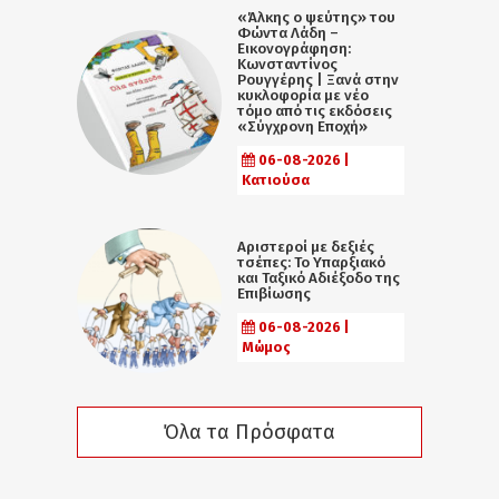
«Άλκης ο ψεύτης» του
Φώντα Λάδη –
Εικονογράφηση:
Κωνσταντίνος
Ρουγγέρης | Ξανά στην
κυκλοφορία με νέο
τόμο από τις εκδόσεις
«Σύγχρονη Εποχή»
06-08-2026 |
Κατιούσα
Αριστεροί με δεξιές
τσέπες: Το Υπαρξιακό
και Ταξικό Αδιέξοδο της
Επιβίωσης
06-08-2026 |
Μώμος
Όλα τα Πρόσφατα