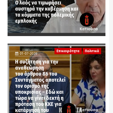
Ο λαός να τιμωρήσει
αυστηρά την κυβέρνηση και
τα κόμματα της πολεμικής
εμπλοκής
Κατιούσα
Επικαιρότητα
Πολιτικά
01-07-2026
Η συζήτηση για την
αναθεώρηση
του άρθρου 86 του
Συντάγματος αποτελεί
τον ορισμό της
υποκρισίας – Εδώ και
τώρα να γίνει δεκτή η
πρόταση του ΚΚΕ για
κατάργησή του
Κατιούσα