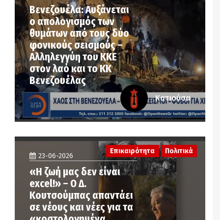
Βενεζουέλα: Αυξάνεται
ο απολογισμός των
θυμάτων από τους δύο
φονικούς σεισμούς –
Αλληλεγγύη του ΚΚΕ
στον λαό και το ΚΚ
Βενεζουέλας
Κατιούσα
Επικαιρότητα
Πολιτικά
23-06-2026
«Η ζωή μας δεν είναι
excel!» – Ο Δ.
Κουτσούμπας απαντάει
σε νέους και νέες για τα
«κοστολογημένα