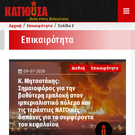
... βολή στους βολεμένους
/
/
Αρχική
Επικαιρότητα
Σελίδα 3
Επικαιρότητα
Διεθνή
Επικαιρότητα
09-07-2026
Κ. Μητσοτάκης:
Σημαιοφόρος για την
βαθύτερη εμπλοκή στον
ιμπεριαλιστικό πόλεμο και
τις τεράστιες ΝΑΤΟικές
δαπάνες για τα συμφέροντα
του κεφαλαίου