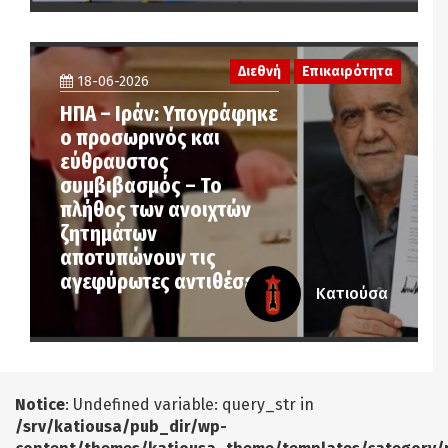
Διεθνή
Επικαιρότητα
18-06-2026
ΗΠΑ – Ιράν: Υπογράφηκε
ο προσωρινός και
εύθραυστος
συμβιβασμός – Το
πλήθος των ανοιχτών
ζητημάτων
αποτυπώνουν τις
αγεφύρωτες αντιθέσεις
Κατιούσα
Notice
: Undefined variable: query_str in
/srv/katiousa/pub_dir/wp-