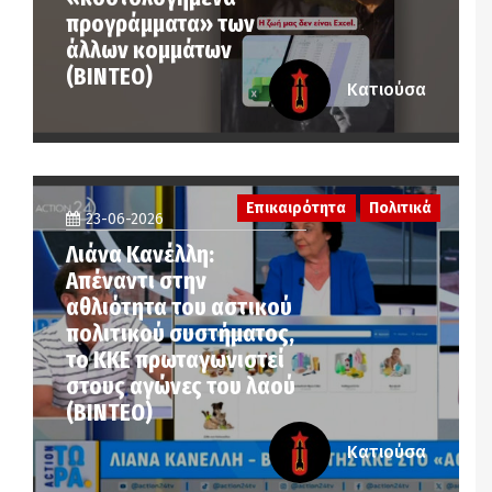
προγράμματα» των
άλλων κομμάτων
(ΒΙΝΤΕΟ)
Κατιούσα
Επικαιρότητα
Πολιτικά
23-06-2026
Λιάνα Κανέλλη:
Απέναντι στην
αθλιότητα του αστικού
πολιτικού συστήματος,
το ΚΚΕ πρωταγωνιστεί
στους αγώνες του λαού
(ΒΙΝΤΕΟ)
Κατιούσα