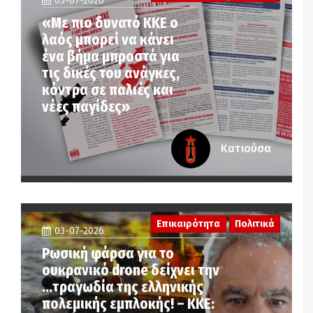
03-07-2026
«Με πιο δυνατό ΚΚΕ ο
λαός μπορεί να κάνει
ένα βήμα μπροστά για
τις δικές του ανάγκες,
κόντρα σε παλιές και
νέες παγίδες»
Κατιούσα
Επικαιρότητα
Πολιτικά
03-07-2026
Ρωσική φάρσα για το
ουκρανικό drone δείχνει την
…τραγωδία της ελληνικής
πολεμικής εμπλοκής! – ΚΚΕ: