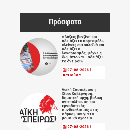
Πρόσφατα
«Βάζεις βενζίνη και
αδειάζει το πορτοφόλι,
κλείνεις ακτοπλοϊκά και
αδειάζει ο
λογαριασμός, ψάχνεις
δωμάτιο και …αδειάζει
το όνειρο!»
07-08-2026 |
Κατιούσα
Λαϊκή Συσπείρωση
Χίου: Κυβέρνηση,
δημοτική αρχή, βολική
αντιπολίτευση και
εργοδοτικός
συνδικαλισμός «εις
σάρκα μια» για το
μουσικό σχολείο
07-08-2026 |