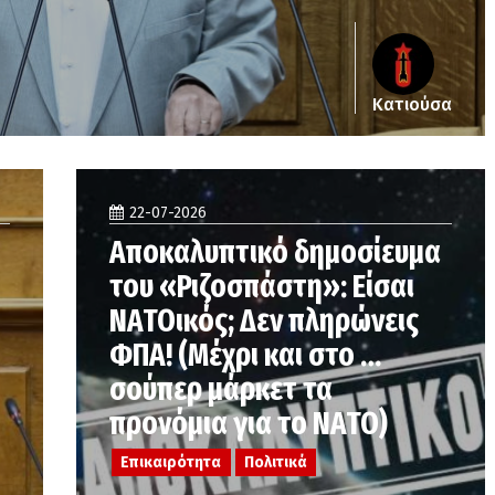
Κατιούσα
22-07-2026
Αποκαλυπτικό δημοσίευμα
του «Ριζοσπάστη»: Είσαι
ΝΑΤΟικός; Δεν πληρώνεις
ΦΠΑ! (Μέχρι και στο …
σούπερ μάρκετ τα
προνόμια για το ΝΑΤΟ)
Επικαιρότητα
Πολιτικά