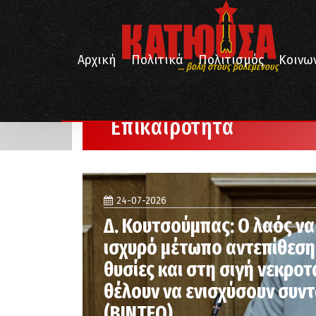
Αρχική
Πολιτικά
Πολιτισμός
Κοινω
... βολή στους βολεμένους
/
/
Αρχική
Επικαιρότητα
Σελίδα 2
Επικαιρότητα
24-07-2026
Δ. Κουτσούμπας: Ο λαός να
ισχυρό μέτωπο αντεπίθεσης
θυσίες και στη σιγή νεκρο
θέλουν να ενισχύσουν συν
(ΒΙΝΤΕΟ)