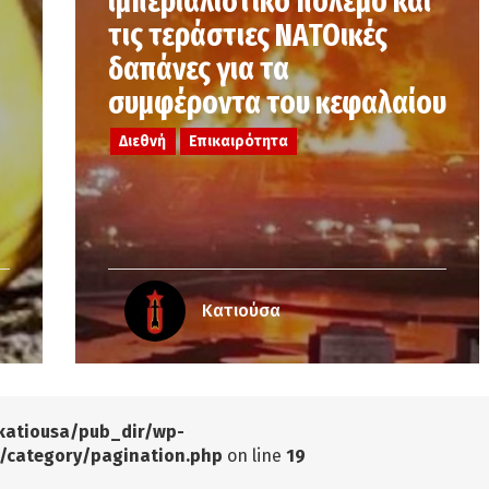
ιμπεριαλιστικό πόλεμο και
τις τεράστιες ΝΑΤΟικές
δαπάνες για τα
συμφέροντα του κεφαλαίου
Διεθνή
Επικαιρότητα
Κατιούσα
katiousa/pub_dir/wp-
/category/pagination.php
on line
19