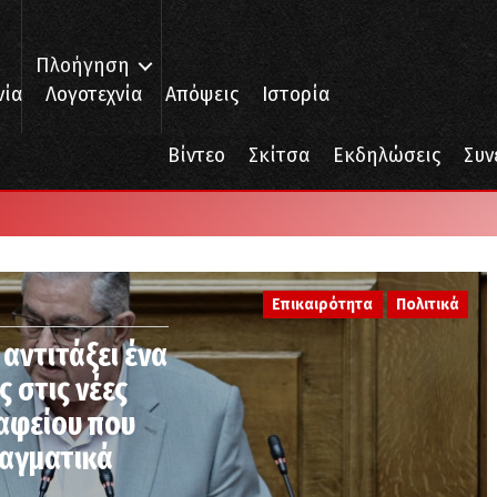
Πλοήγηση
νία
Λογοτεχνία
Απόψεις
Ιστορία
Βίντεο
Σκίτσα
Εκδηλώσεις
Συν
Επικαιρότητα
Πολιτικά
 αντιτάξει ένα
 στις νέες
ταφείου που
ταγματικά