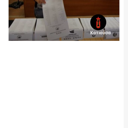
Κατιούσα
Notice
: Undefined offset: 4 in
/srv/katiousa/pub_dir/wp-includes/class-wp-
query.php
on line
3403
Notice
: Undefined offset: 5 in
/srv/katiousa/pub_dir/wp-includes/class-wp-
query.php
on line
3403
Notice
: Undefined offset: 6 in
/srv/katiousa/pub_dir/wp-includes/class-wp-
query.php
on line
3403