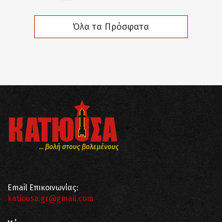
Όλα τα Πρόσφατα
... βολή στους βολεμένους
Email Επικοινωνίας:
katiousa.gr@gmail.com