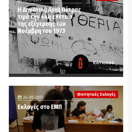
13-11-2017
Η Δημοτική Αρχή Πάτρας
τιμά την 44η επέτειο
της εξέγερσης του
Νοέμβρη του 1973
Κατιούσα
Φοιτητικές Εκλογές
24-05-2017
Εκλογές στο ΕΜΠ