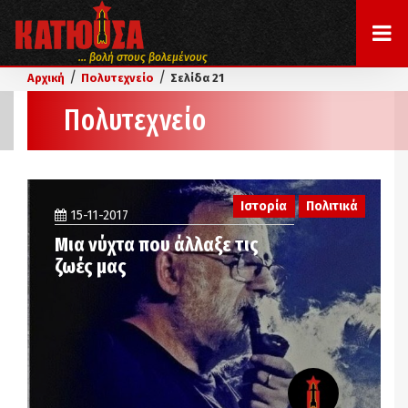
... βολή στους βολεμένους
/
/
Αρχική
Πολυτεχνείο
Σελίδα 21
Πολυτεχνείο
Ιστορία
Πολιτικά
15-11-2017
Μια νύχτα που άλλαξε τις
ζωές μας