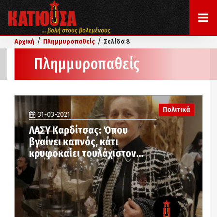
... βολή στους βολεμένους
/
/
Αρχική
Πλημμυροπαθείς
Σελίδα 8
Πλημμυροπαθείς
Πολιτικά
31-03-2021
ΛΑΣΥ Καρδίτσας: Όπου
βγαίνει καπνός, κάτι
κρυφοκαίει τουλάχιστον…