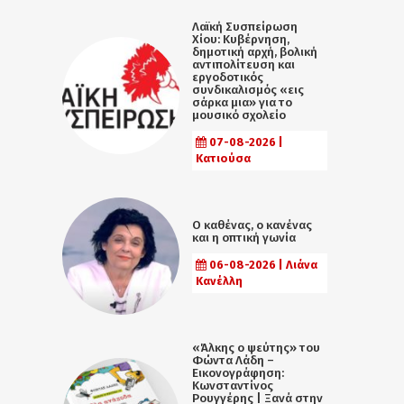
Λαϊκή Συσπείρωση
Χίου: Κυβέρνηση,
δημοτική αρχή, βολική
αντιπολίτευση και
εργοδοτικός
συνδικαλισμός «εις
σάρκα μια» για το
μουσικό σχολείο
07-08-2026 |
Κατιούσα
Ο καθένας, ο κανένας
και η οπτική γωνία
06-08-2026 | Λιάνα
Κανέλλη
«Άλκης ο ψεύτης» του
Φώντα Λάδη –
Εικονογράφηση:
Κωνσταντίνος
Ρουγγέρης | Ξανά στην