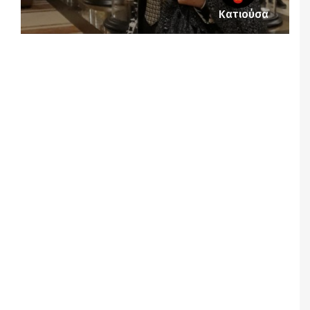
Κατιούσα
Notice
: Undefined offset: 1 in
/srv/katiousa/pub_dir/wp-includes/class-wp-
query.php
on line
3403
Notice
: Undefined offset: 2 in
/srv/katiousa/pub_dir/wp-includes/class-wp-
query.php
on line
3403
Notice
: Undefined offset: 3 in
/srv/katiousa/pub_dir/wp-includes/class-wp-
query.php
on line
3403
Notice
: Undefined offset: 4 in
/srv/katiousa/pub_dir/wp-includes/class-wp-
query.php
on line
3403