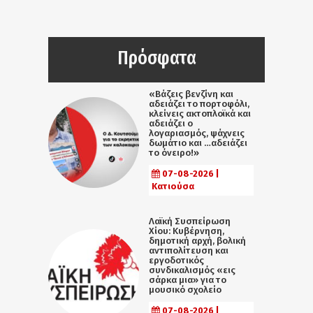
Πρόσφατα
«Βάζεις βενζίνη και
αδειάζει το πορτοφόλι,
κλείνεις ακτοπλοϊκά και
αδειάζει ο
λογαριασμός, ψάχνεις
δωμάτιο και …αδειάζει
το όνειρο!»
07-08-2026 |
Κατιούσα
Λαϊκή Συσπείρωση
Χίου: Κυβέρνηση,
δημοτική αρχή, βολική
αντιπολίτευση και
εργοδοτικός
συνδικαλισμός «εις
σάρκα μια» για το
μουσικό σχολείο
07-08-2026 |