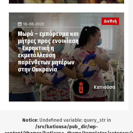
Διεθνή
16-06-2020
Μωρά – εμπόρευμα και
μήτρες προς ενοικίαση
– Εκρηκτική η
εκμετάλλευση
παρένθετων μητέρων
στην Ουκρανία
Κατιούσα
Notice
: Undefined variable: query_str in
/srv/katiousa/pub_dir/wp-