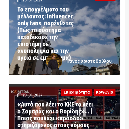
20-01-2024
Τα επαγγέλματα του
μέλλοντος: Influencer,
only fans, παρένθετες
(Πώς το σύστημα
καταδίκασε την
επιστήμη σε
ανυποληψία και την
υγεία σε εμπόρευμα)
Πάνος Χριστοδούλου
Επικαιρότητα
Κοινωνία
20-01-2024
«Αυτά που λέει το ΚΚΕ τα λέει
ο Σαμαράς και ο Βορίδης»… |
Ποιος πουλάει «πρόοδο»
στηριζόμενος στους νόμους