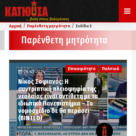
... βολή στους βολεμένους
/
/
Αρχική
Παρένθετη μητρότητα
Σελίδα 3
Παρένθετη μητρότητα
Επικαιρότητα
Πολιτικά
28-01-2024
Νίκος Σοφιανός: Η
συντριπτική πλειοψηφία της
νεολαίας είναι αντίθετη με τα
ιδιωτικά Πανεπιστήμια – Το
νομοσχέδιο δε θα περάσει
(ΒΙΝΤΕΟ)