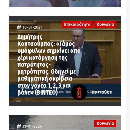
Επικαιρότητα
Κοινωνία
18-01-2024
Δημήτρης
Κουτσούμπας: «Γάμος
ομόφυλων σημαίνει από
χέρι κατάργηση της
πατρότητας-
μητρότητας. Οδηγεί με
μαθηματική ακρίβεια
στον γονέα 1, 2, 3 και
βάλε» (ΒΙΝΤΕΟ)
Κατιούσα
Κοινωνία
11-01-2024