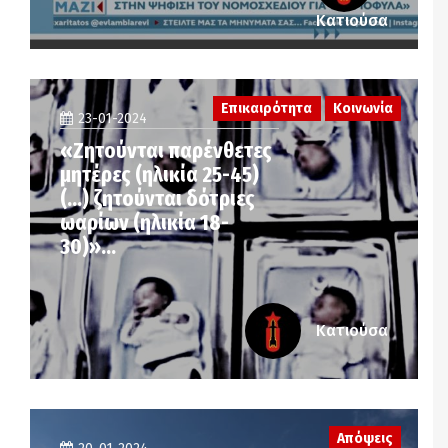
Κατιούσα
Επικαιρότητα
Κοινωνία
23-01-2024
«Ζητούνται παρένθετες
μητέρες (ηλικία 25-45)
(…) ζητούνται δότριες
ωαρίων (ηλικία 18-
30)»…
Κατιούσα
Απόψεις