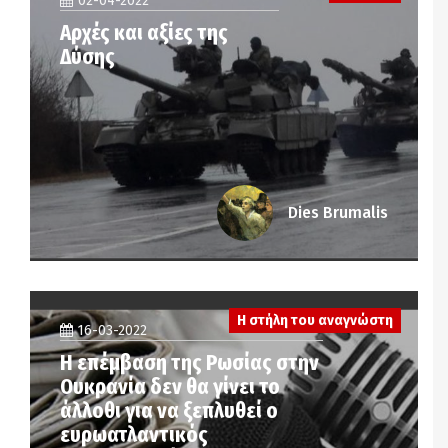
02-04-2022
Αρχές και αξίες της
Δύσης
Dies Brumalis
Η στήλη του αναγνώστη
16-03-2022
Η επέμβαση της Ρωσίας στην
Ουκρανία δεν θα γίνει το
άλλοθι για να ξεπλυθεί ο
ευρωατλαντικός