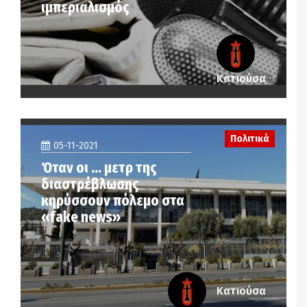
ιμπεριαλισμός
Κατιούσα
Πολιτικά
05-11-2021
Όταν οι … μετρ της
διαστρέβλωσης
κηρύσσουν πόλεμο στα
«fake news»
Κατιούσα