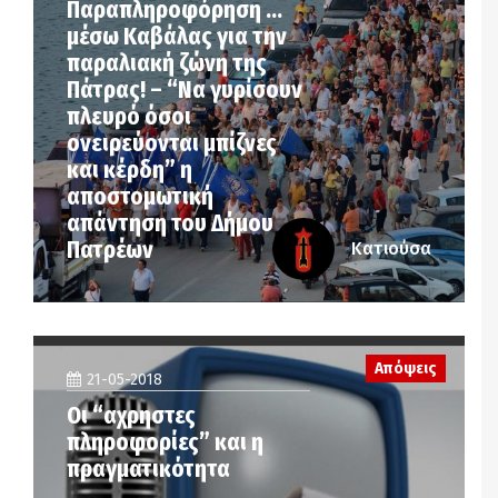
Παραπληροφόρηση …
μέσω Καβάλας για την
παραλιακή ζώνη της
Πάτρας! – “Να γυρίσουν
πλευρό όσοι
ονειρεύονται μπίζνες
και κέρδη” η
αποστομωτική
απάντηση του Δήμου
Πατρέων
Κατιούσα
Απόψεις
21-05-2018
Οι “αχρηστες
πληροφορίες” και η
πραγματικότητα