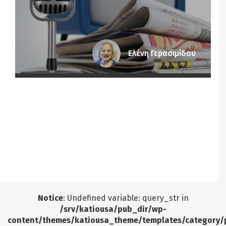
Ελένη Γερασιμίδου
Notice
: Undefined offset: 8 in
/srv/katiousa/pub_dir/wp-includes/class-wp-
query.php
on line
3403
Notice
: Undefined offset: 9 in
/srv/katiousa/pub_dir/wp-includes/class-wp-
query.php
on line
3403
Notice
: Undefined variable: query_str in
/srv/katiousa/pub_dir/wp-
content/themes/katiousa_theme/templates/category/