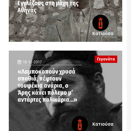
Εγγλέζους στη μάχη της
Αθήνας
Κατιούσα
Γεγονότα
18-12-2017
«Λαμποκοπούν χρυσά
σπαθιά, πέφτουν
τουφέκια ανάρια, ο
Άρης κάνει πόλεμο μ’
αντάρτες παλικάρια…»
Κατιούσα