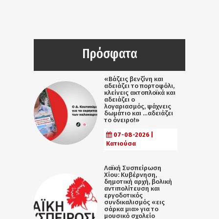
Πρόσφατα
«Βάζεις βενζίνη και
αδειάζει το πορτοφόλι,
κλείνεις ακτοπλοϊκά και
αδειάζει ο
λογαριασμός, ψάχνεις
δωμάτιο και …αδειάζει
το όνειρο!»
07-08-2026 |
Κατιούσα
Λαϊκή Συσπείρωση
Χίου: Κυβέρνηση,
δημοτική αρχή, βολική
αντιπολίτευση και
εργοδοτικός
συνδικαλισμός «εις
σάρκα μια» για το
μουσικό σχολείο