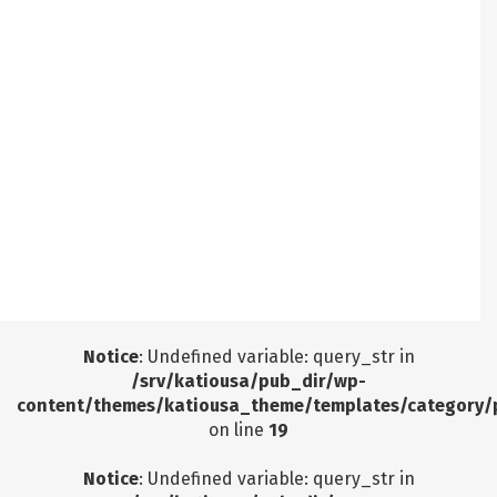
query.php
on line
3403
Notice
: Undefined offset: 7 in
/srv/katiousa/pub_dir/wp-includes/class-wp-
query.php
on line
3403
Notice
: Undefined offset: 8 in
/srv/katiousa/pub_dir/wp-includes/class-wp-
query.php
on line
3403
Notice
: Undefined offset: 9 in
/srv/katiousa/pub_dir/wp-includes/class-wp-
query.php
on line
3403
Notice
: Undefined variable: query_str in
/srv/katiousa/pub_dir/wp-
content/themes/katiousa_theme/templates/category/
on line
19
Notice
: Undefined variable: query_str in