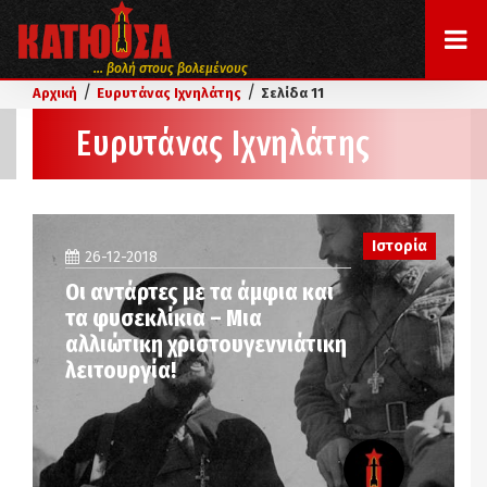
... βολή στους βολεμένους
/
/
Αρχική
Ευρυτάνας Ιχνηλάτης
Σελίδα 11
Ευρυτάνας Ιχνηλάτης
Ιστορία
26-12-2018
Οι αντάρτες με τα άμφια και
τα φυσεκλίκια – Μια
αλλιώτικη χριστουγεννιάτικη
λειτουργία!