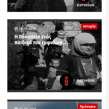
Κατιούσα
Ιστορία
20-10-2018
Η Οδύσσεια ενός
παιδιού του εμφυλίου…
Κατιούσα
Πρόσωπα