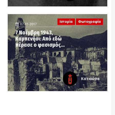
Ιστορία
Φωτογραφία
07-11-2017
7 Νοέμβρη 1943,
Καρπενήσι: Από εδώ
πέρασε ο φασισμός…
Κατιούσα
Notice
: Undefined offset: 6 in
/srv/katiousa/pub_dir/wp-includes/class-wp-