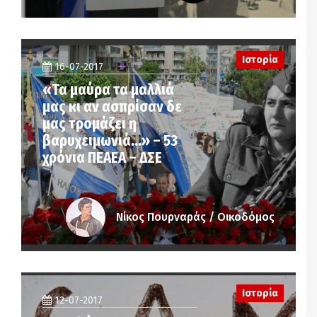
Ιστορία
16-07-2017
«Τα μαύρα τα μαλλιά
μας κι αν ασπρίσαν δε
μας τρομάζει η
βαρυχειμωνιά…» – 53
χρόνια ΠΕΑΕΑ – ΔΣΕ
Νίκος Πουρναράς / Οικοδόμος
Ιστορία
12-07-2017