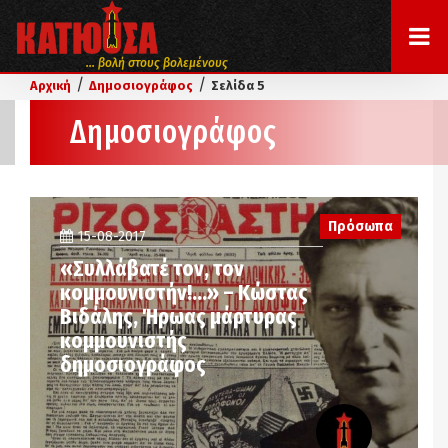
... βολή στους βολεμένους
/
/
Αρχική
Δημοσιογράφος
Σελίδα 5
Δημοσιογράφος
Πρόσωπα
15-08-2017
«Συλλάβατέ τον, τον
κομμουνιστήν!…» – Κώστας
Βιδάλης, Ήρωας μάρτυρας
κομμουνιστής
δημοσιογράφος