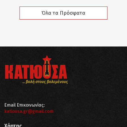
Όλα τα Πρόσφατα
... βολή στους βολεμένους
Email Επικοινωνίας:
katiousa.gr@gmail.com
Χάρτης