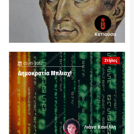
Κατιούσα
Στήλες
03-11-2017
Δημοκρατία Μπλιαχ!
Λιάνα Κανέλλη