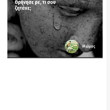
Θρήνησε ρε, τι σου
ζητάνε;
Μώμος
Notice
: Undefined offset: 7 in
/srv/katiousa/pub_dir/wp-includes/class-wp-
query.php
on line
3403
Notice
: Undefined offset: 8 in
/srv/katiousa/pub_dir/wp-includes/class-wp-
query.php
on line
3403