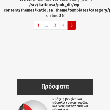
/srv/katiousa/pub_dir/wp-
content/themes/katiousa_theme/templates/category/
on line
36
1
...
3
4
5
Πρόσφατα
«Βάζεις βενζίνη και
αδειάζει το πορτοφόλι,
κλείνεις ακτοπλοϊκά και
αδειάζει ο