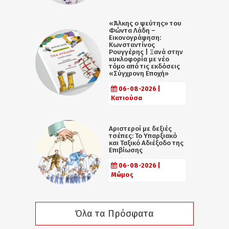
«Άλκης ο ψεύτης» του
Φώντα Λάδη –
Εικονογράφηση:
Κωνσταντίνος
Ρουγγέρης | Ξανά στην
κυκλοφορία με νέο
τόμο από τις εκδόσεις
«Σύγχρονη Εποχή»
06-08-2026 |
Κατιούσα
Αριστεροί με δεξιές
τσέπες: Το Υπαρξιακό
και Ταξικό Αδιέξοδο της
Επιβίωσης
06-08-2026 |
Μώμος
Όλα τα Πρόσφατα