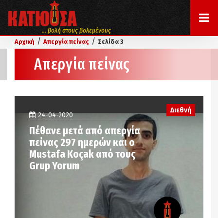
... βολή στους βολεμένους
/
/
Αρχική
Απεργία πείνας
Σελίδα 3
Απεργία πείνας
Διεθνή
24-04-2020
Πέθανε μετά από απεργία
πείνας 297 ημερών και ο
Mustafa Koçak από τους
Grup Yorum