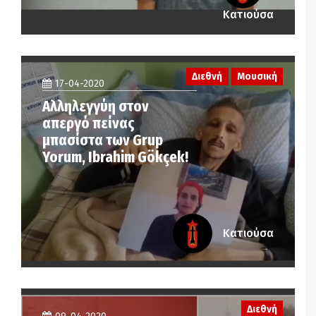
Κατιούσα
Διεθνή
Μουσική
17-04-2020
Αλληλεγγύη στον
απεργό πείνας
μπασίστα των Grup
Yorum, Ibrahim Gökçek!
Κατιούσα
Διεθνή