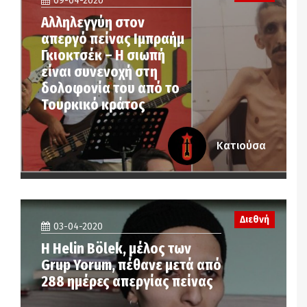
09-04-2020
Αλληλεγγύη στον
απεργό πείνας Ιμπραήμ
Γκιοκτσέκ – Η σιωπή
είναι συνενοχή στη
δολοφονία του από το
Τουρκικό κράτος
Κατιούσα
Διεθνή
03-04-2020
Η Helin Bölek, μέλος των
Grup Yorum, πέθανε μετά από
288 ημέρες απεργίας πείνας