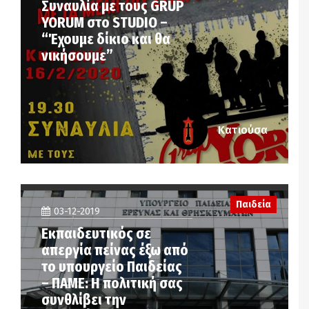
Συναυλία με τους GRUP
YORUM στο STUDIO –
“Έχουμε δίκιο και θα
νικήσουμε”
Κατιούσα
Παιδεία
03-12-2019
Εκπαιδευτικός σε
απεργία πείνας έξω από
το υπουργείο Παιδείας
– ΠΑΜΕ: Η πολιτική σας
συνθλίβει την