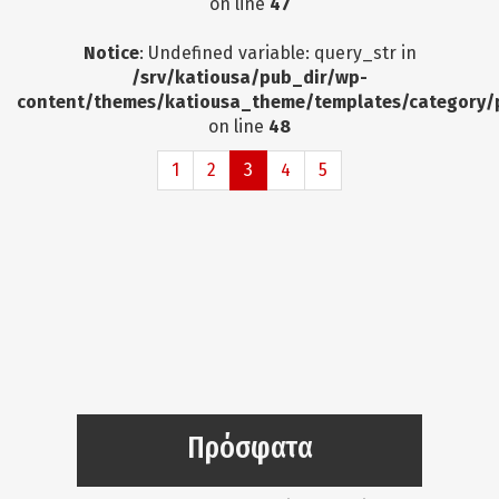
on line
47
Notice
: Undefined variable: query_str in
/srv/katiousa/pub_dir/wp-
content/themes/katiousa_theme/templates/category/
on line
48
1
2
3
4
5
Πρόσφατα